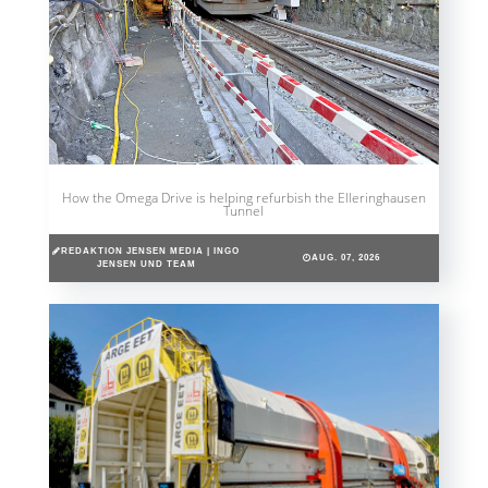
How the Omega Drive is helping refurbish the Elleringhausen
Tunnel
REDAKTION JENSEN MEDIA | INGO
AUG. 07, 2026
JENSEN UND TEAM