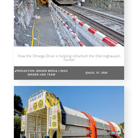
How the Omega Drive is helping refurbish the Elleringhausen
Tunnel
REDAKTION JENSEN MEDIA | INGO
AUG. 07, 2026
JENSEN UND TEAM