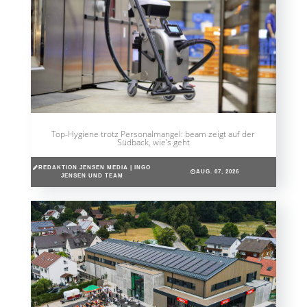
Top-Hygiene trotz Personalmangel: beam zeigt auf der
Südback, wie’s geht
REDAKTION JENSEN MEDIA | INGO
AUG. 07, 2026
JENSEN UND TEAM