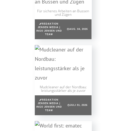
Für sicheres Arbeiten an Bussen
und Zügen
REDAKTION
JENSEN MEDIA |
AUG. 04, 2026
INGO JENSEN UND
TEAM
Mudcleaner auf der Nordbau:
leistungsstärker als je zuvor
REDAKTION
JENSEN MEDIA |
JULI 31, 2026
INGO JENSEN UND
TEAM