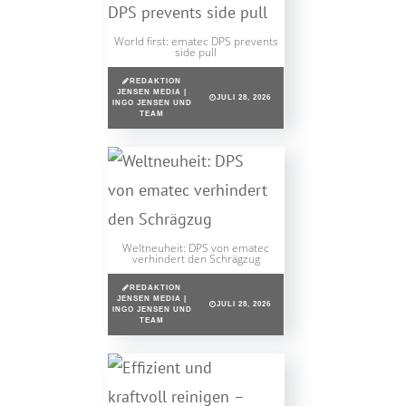
World first: ematec DPS prevents
side pull
REDAKTION
JENSEN MEDIA |
JULI 28, 2026
INGO JENSEN UND
TEAM
Weltneuheit: DPS von ematec
verhindert den Schrägzug
REDAKTION
JENSEN MEDIA |
JULI 28, 2026
INGO JENSEN UND
TEAM