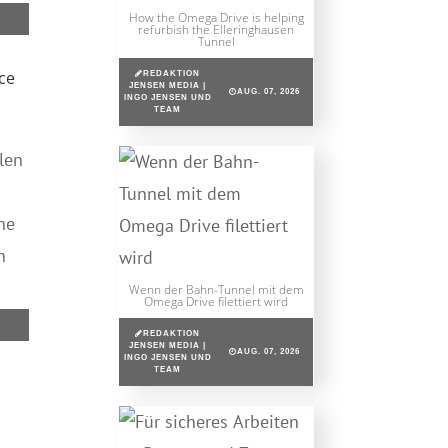
How the Omega Drive is helping
refurbish the Elleringhausen
Tunnel
ce
REDAKTION
JENSEN MEDIA |
AUG. 07, 2026
INGO JENSEN UND
TEAM
len
he
n
Wenn der Bahn-Tunnel mit dem
Omega Drive filettiert wird
REDAKTION
JENSEN MEDIA |
AUG. 07, 2026
INGO JENSEN UND
TEAM