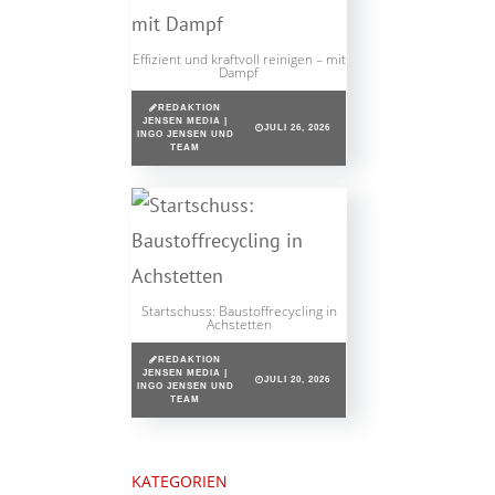
Effizient und kraftvoll reinigen – mit
Dampf
REDAKTION
JENSEN MEDIA |
JULI 26, 2026
INGO JENSEN UND
TEAM
Startschuss: Baustoffrecycling in
Achstetten
REDAKTION
JENSEN MEDIA |
JULI 20, 2026
INGO JENSEN UND
TEAM
KATEGORIEN