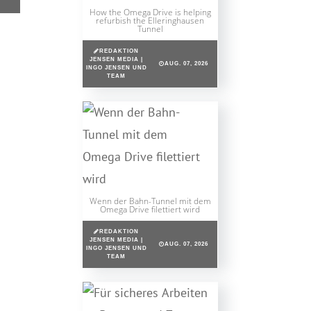
How the Omega Drive is helping
refurbish the Elleringhausen
Tunnel
REDAKTION
JENSEN MEDIA |
AUG. 07, 2026
INGO JENSEN UND
TEAM
Wenn der Bahn-Tunnel mit dem
Omega Drive filettiert wird
REDAKTION
JENSEN MEDIA |
AUG. 07, 2026
INGO JENSEN UND
TEAM