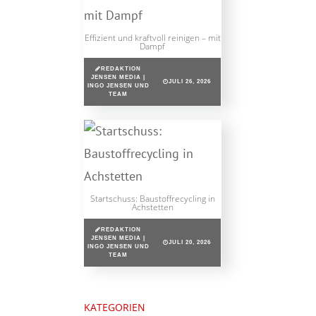
Effizient und kraftvoll reinigen – mit
Dampf
REDAKTION
JENSEN MEDIA |
JULI 26, 2026
INGO JENSEN UND
TEAM
Startschuss: Baustoffrecycling in
Achstetten
REDAKTION
JENSEN MEDIA |
JULI 20, 2026
INGO JENSEN UND
TEAM
KATEGORIEN