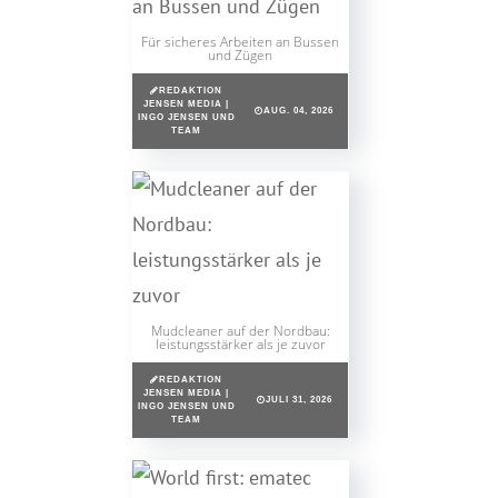
Für sicheres Arbeiten an Bussen
und Zügen
REDAKTION
JENSEN MEDIA |
AUG. 04, 2026
INGO JENSEN UND
TEAM
Mudcleaner auf der Nordbau:
leistungsstärker als je zuvor
REDAKTION
JENSEN MEDIA |
JULI 31, 2026
INGO JENSEN UND
TEAM