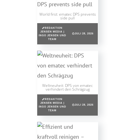
World first: ematec DPS prevents
side pull
REDAKTION
JENSEN MEDIA |
JULI 28, 2026
INGO JENSEN UND
TEAM
Weltneuheit: DPS von ematec
verhindert den Schrägzug
REDAKTION
JENSEN MEDIA |
JULI 28, 2026
INGO JENSEN UND
TEAM