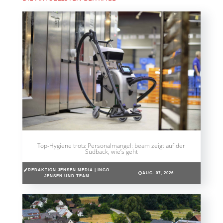
Top-Hygiene trotz Personalmangel: beam zeigt auf der
Südback, wie’s geht
REDAKTION JENSEN MEDIA | INGO
AUG. 07, 2026
JENSEN UND TEAM