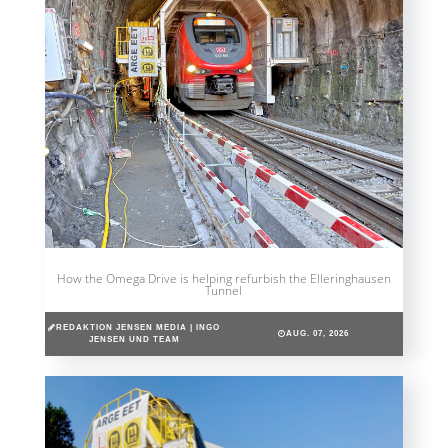
How the Omega Drive is helping refurbish the Elleringhausen
Tunnel
REDAKTION JENSEN MEDIA | INGO
AUG. 07, 2026
JENSEN UND TEAM