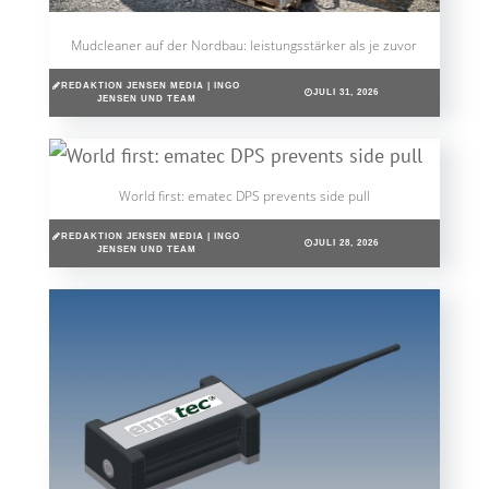
Mudcleaner auf der Nordbau: leistungsstärker als je zuvor
REDAKTION JENSEN MEDIA | INGO
JULI 31, 2026
JENSEN UND TEAM
World first: ematec DPS prevents side pull
REDAKTION JENSEN MEDIA | INGO
JULI 28, 2026
JENSEN UND TEAM