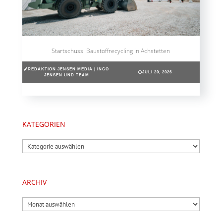
Startschuss: Baustoffrecycling in Achstetten
REDAKTION JENSEN MEDIA | INGO
JULI 20, 2026
JENSEN UND TEAM
KATEGORIEN
Kategorien
ARCHIV
Archiv