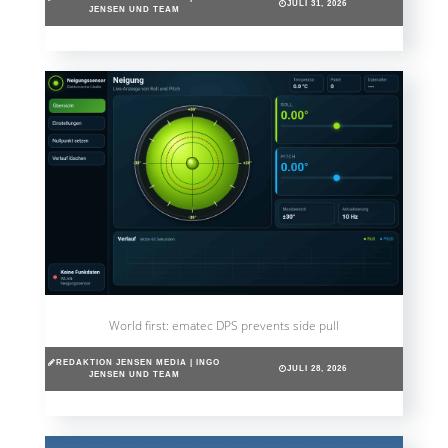
JULI 31, 2026
JENSEN UND TEAM
World first: ematec DPS prevents side pull
REDAKTION JENSEN MEDIA | INGO
JULI 28, 2026
JENSEN UND TEAM