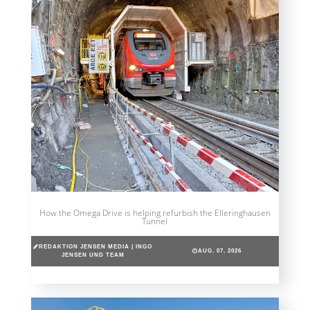
How the Omega Drive is helping refurbish the Elleringhausen
Tunnel
REDAKTION JENSEN MEDIA | INGO
AUG. 07, 2026
JENSEN UND TEAM