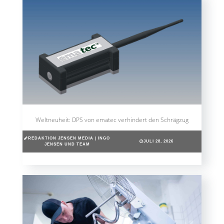
Weltneuheit: DPS von ematec verhindert den Schrägzug
REDAKTION JENSEN MEDIA | INGO
JULI 28, 2026
JENSEN UND TEAM