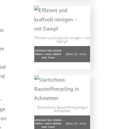
en
Effizient und kraftvoll reinigen – mit
Dampf
re
REDAKTION JENSEN
MEDIA | INGO JENSEN
JULI 26, 2026
UND TEAM
und
und
-
Startschuss: Baustoffrecycling in
ege
Achstetten
ion
REDAKTION JENSEN
MEDIA | INGO JENSEN
JULI 20, 2026
e
UND TEAM