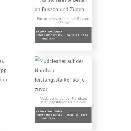
Für sicheres Arbeiten an Bussen
und Zügen
REDAKTION JENSEN
MEDIA | INGO JENSEN
AUG. 04, 2026
UND TEAM
n.
Lipp
tion
Mudcleaner auf der Nordbau:
leistungsstärker als je zuvor
REDAKTION JENSEN
MEDIA | INGO JENSEN
JULI 31, 2026
UND TEAM