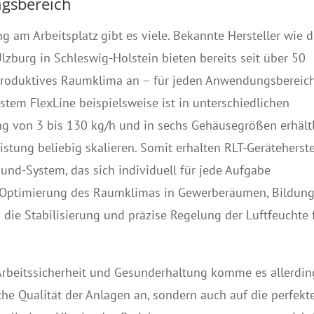
gsbereich
 am Arbeitsplatz gibt es viele. Bekannte Hersteller wie d
zburg in Schleswig-Holstein bieten bereits seit über 50
produktives Raumklima an – für jeden Anwendungsbereich
em FlexLine beispielsweise ist in unterschiedlichen
ng von 3 bis 130 kg/h und in sechs Gehäusegrößen erhältl
istung beliebig skalieren. Somit erhalten RLT-Geräteherstel
ound-System, das sich individuell für jede Aufgabe
ie Optimierung des Raumklimas in Gewerberäumen, Bildung
 die Stabilisierung und präzise Regelung der Luftfeuchte 
Arbeitssicherheit und Gesunderhaltung komme es allerdin
che Qualität der Anlagen an, sondern auch auf die perfekt