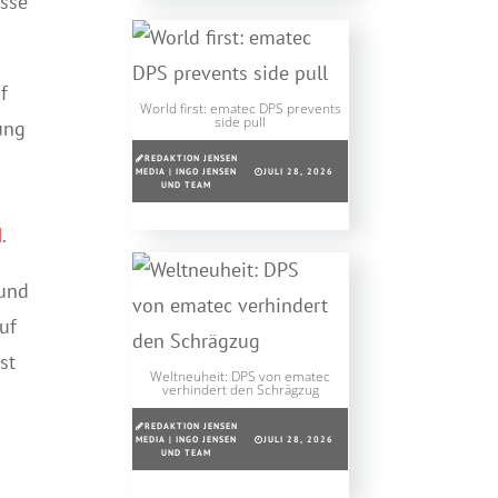
isse
f
World first: ematec DPS prevents
side pull
ung
REDAKTION JENSEN
MEDIA | INGO JENSEN
JULI 28, 2026
UND TEAM
H
.
 und
uf
st
Weltneuheit: DPS von ematec
verhindert den Schrägzug
REDAKTION JENSEN
s
MEDIA | INGO JENSEN
JULI 28, 2026
UND TEAM