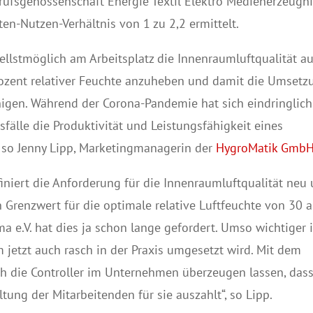
rufsgenossenschaft Energie Textil Elektro Medienerzeugn
ten-Nutzen-Verhältnis von 1 zu 2,2 ermittelt.
ellstmöglich am Arbeitsplatz die Innenraumluftqualität au
ozent relativer Feuchte anzuheben und damit die Umsetz
igen. Während der Corona-Pandemie hat sich eindringlich
sfälle die Produktivität und Leistungsfähigkeit eines
 so Jenny Lipp, Marketingmanagerin der
HygroMatik Gmb
niert die Anforderung für die Innenraumluftqualität neu
n Grenzwert für die optimale relative Luftfeuchte von 30 a
 e.V. hat dies ja schon lange gefordert. Umso wichtiger i
jetzt auch rasch in der Praxis umgesetzt wird. Mit dem
ch die Controller im Unternehmen überzeugen lassen, das
ltung der Mitarbeitenden für sie auszahlt“, so Lipp.