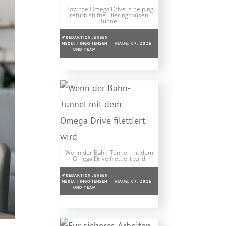
How the Omega Drive is helping
refurbish the Elleringhausen
Tunnel
REDAKTION JENSEN
MEDIA | INGO JENSEN
AUG. 07, 2026
UND TEAM
Wenn der Bahn-Tunnel mit dem
Omega Drive filettiert wird
REDAKTION JENSEN
MEDIA | INGO JENSEN
AUG. 07, 2026
UND TEAM