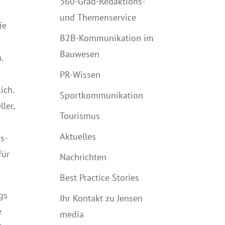
360-Grad-Redaktions-
und Themenservice
ie
B2B-Kommunikation im
Bauwesen
.
PR-Wissen
ich.
Sportkommunikation
ler,
Tourismus
Aktuelles
s-
für
Nachrichten
Best Practice Stories
gs
Ihr Kontakt zu Jensen
e
media