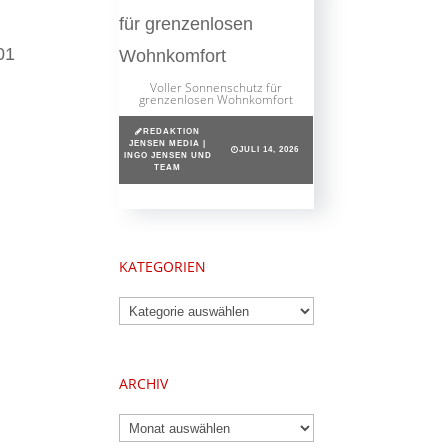
01
Voller Sonnenschutz für
grenzenlosen Wohnkomfort
REDAKTION
JENSEN MEDIA |
JULI 14, 2026
INGO JENSEN UND
TEAM
KATEGORIEN
Kategorien
ARCHIV
Archiv