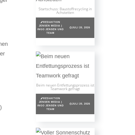
Startschuss: Baustoffrecycling in
Achstetten
REDAKTION
JENSEN MEDIA |
JULI 20, 2026
INGO JENSEN UND
TEAM
rnen
ber
Beim neuen Entfettungsprozess ist
Teamwork gefragt
REDAKTION
JENSEN MEDIA |
JULI 20, 2026
INGO JENSEN UND
)
TEAM