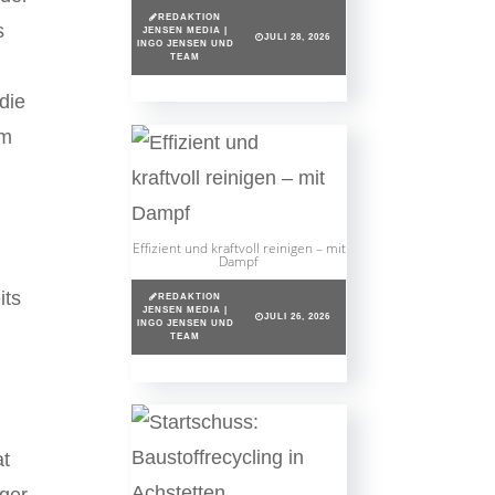
REDAKTION
s
JENSEN MEDIA |
JULI 28, 2026
INGO JENSEN UND
TEAM
die
em
Effizient und kraftvoll reinigen – mit
Dampf
its
REDAKTION
JENSEN MEDIA |
JULI 26, 2026
INGO JENSEN UND
TEAM
r
at
nger