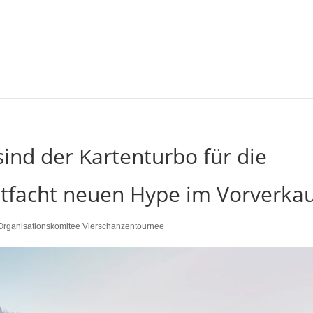
sind der Kartenturbo für die
tfacht neuen Hype im Vorverka
Organisationskomitee Vierschanzentournee