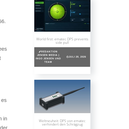
g
66.
World first: ematec DPS prevents
side pull
ees
REDAKTION
JENSEN MEDIA |
t
JULI 28, 2026
INGO JENSEN UND
TEAM
 es
h in
Weltneuheit: DPS von ematec
verhindert den Schrägzug
nder