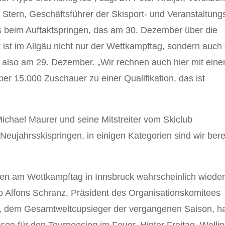
n Stern, Geschäftsführer der Skisport- und Veranstaltung
s beim Auftaktspringen, das am 30. Dezember über die
 ist im Allgäu nicht nur der Wettkampftag, sondern auch 
r also am 29. Dezember. „Wir rechnen auch hier mit ein
r 15.000 Zuschauer zu einer Qualifikation, das ist
chael Maurer und seine Mitstreiter vom Skiclub
 Neujahrsskispringen, in einigen Kategorien sind wir bere
rden am Wettkampftag in Innsbruck wahrscheinlich wiede
o Alfons Schranz, Präsident des Organisationskomitees
ft, dem Gesamtweltcupsieger der vergangenen Saison, h
sen für den Tourneesieg im Feuer. Hinter Freitag, Welli