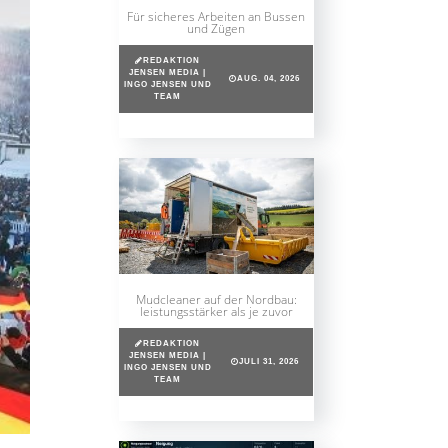
Für sicheres Arbeiten an Bussen
und Zügen
REDAKTION
JENSEN MEDIA |
AUG. 04, 2026
INGO JENSEN UND
TEAM
Mudcleaner auf der Nordbau:
leistungsstärker als je zuvor
REDAKTION
JENSEN MEDIA |
JULI 31, 2026
INGO JENSEN UND
TEAM