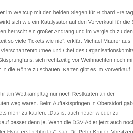
er im Weltcup mit den beiden Siegen für Richard Freita
irkt sich wie ein Katalysator auf den Vorverkauf für die 
ten herrscht ein großer Andrang und im Vergleich zu den
t so viele Tickets wie nie“, erklärt Michael Maurer aus
r Vierschanzentournee und Chef des Organisationskomit
 Skisprungfans, sich rechtzeitig vor Weihnachten noch mi
 in die Röhre zu schauen. Karten gibt es im Vorverkauf
ahr am Wettkampftag nur noch Restkarten an der
uten weg waren. Beim Auftaktspringen in Oberstdorf gab
ts mehr zu kaufen. „Das ist auch heuer wieder zu
rkauf besser denn je. Wenn die DSV-Adler jetzt auch noc
 Hype erst richtig los“, sagt Dr. Peter Kruijer, Vorsitze