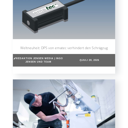
Weltneuheit: DPS von ematec verhindert den Schrägzug
REDAKTION JENSEN MEDIA | INGO
JULI 28, 2026
JENSEN UND TEAM