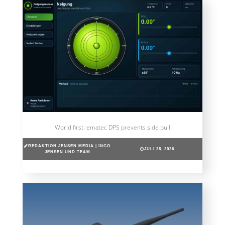
World first: ematec DPS prevents side pull
REDAKTION JENSEN MEDIA | INGO
JULI 28, 2026
JENSEN UND TEAM