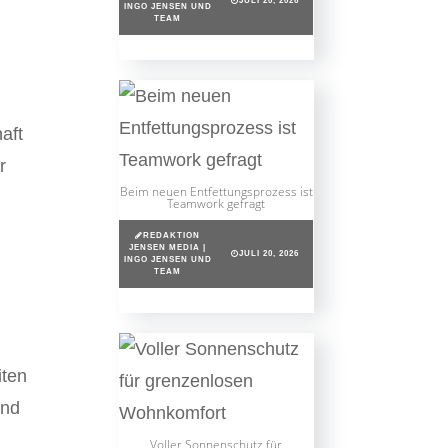
JULI 20, 2026
INGO JENSEN UND
TEAM
aft
r
Beim neuen Entfettungsprozess ist
Teamwork gefragt
REDAKTION
JENSEN MEDIA |
JULI 20, 2026
INGO JENSEN UND
TEAM
iten
und
Voller Sonnenschutz für