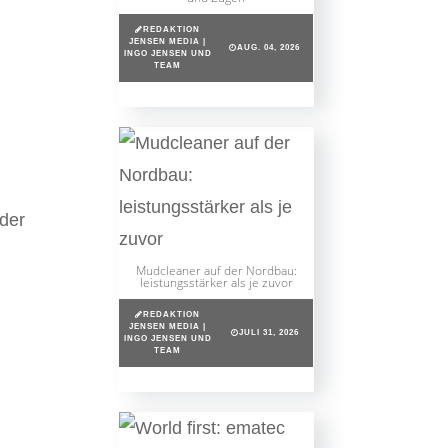
REDAKTION
JENSEN MEDIA |
AUG. 04, 2026
INGO JENSEN UND
TEAM
 der
Mudcleaner auf der Nordbau:
leistungsstärker als je zuvor
REDAKTION
JENSEN MEDIA |
JULI 31, 2026
INGO JENSEN UND
TEAM