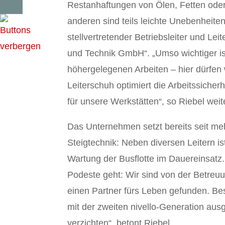
Restanhaftungen von Ölen, Fetten ode
anderen sind teils leichte Unebenheite
stellvertretender Betriebsleiter und L
und Technik GmbH“. „Umso wichtiger ist
höhergelegenen Arbeiten – hier dürfen 
Leiterschuh optimiert die Arbeitssicher
für unsere Werkstätten“, so Riebel weit
Das Unternehmen setzt bereits seit me
Steigtechnik: Neben diversen Leitern i
Wartung der Busflotte im Dauereinsatz.
Podeste geht: Wir sind von der Betreu
einen Partner fürs Leben gefunden. Beso
mit der zweiten nivello-Generation ausge
verzichten“, betont Riebel.