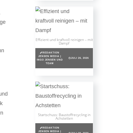
,
uge
Effizient und kraftvoll reinigen – mit
Dampf
nn
REDAKTION
JENSEN MEDIA |
JULI 26, 2026
INGO JENSEN UND
TEAM
 und
ik
rn
Startschuss: Baustoffrecycling in
Achstetten
REDAKTION
JENSEN MEDIA |