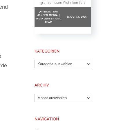
grenzenlosen Wohnkomfort
gend
REDAKTION
JENSEN MEDIA |
JULI 14, 2026
INGO JENSEN UND
TEAM
KATEGORIEN
s
Kategorien
rde
ARCHIV
Archiv
NAVIGATION