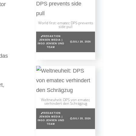
tor
World first: ematec DPS prevents
side pull
REDAKTION
JENSEN MEDIA |
JULI 28, 2026
INGO JENSEN UND
TEAM
„das
t,
Weltneuheit: DPS von ematec
verhindert den Schrägzug
REDAKTION
JENSEN MEDIA |
JULI 28, 2026
INGO JENSEN UND
TEAM