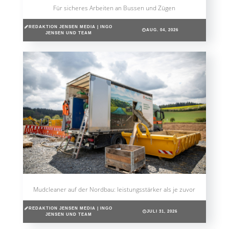
Für sicheres Arbeiten an Bussen und Zügen
REDAKTION JENSEN MEDIA | INGO
AUG. 04, 2026
JENSEN UND TEAM
Mudcleaner auf der Nordbau: leistungsstärker als je zuvor
REDAKTION JENSEN MEDIA | INGO
JULI 31, 2026
JENSEN UND TEAM