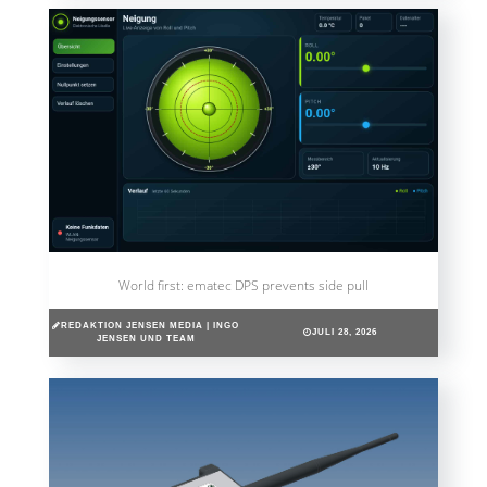
World first: ematec DPS prevents side pull
REDAKTION JENSEN MEDIA | INGO
JULI 28, 2026
JENSEN UND TEAM