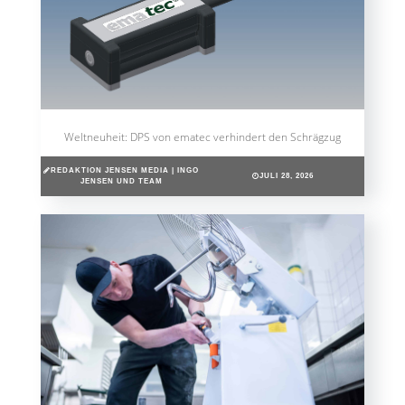
Weltneuheit: DPS von ematec verhindert den Schrägzug
REDAKTION JENSEN MEDIA | INGO
JULI 28, 2026
JENSEN UND TEAM