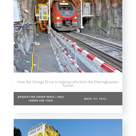
How the Omega Drive is helping refurbish the Elleringhausen
Tunnel
REDAKTION JENSEN MEDIA | INGO
AUG. 07, 2026
JENSEN UND TEAM