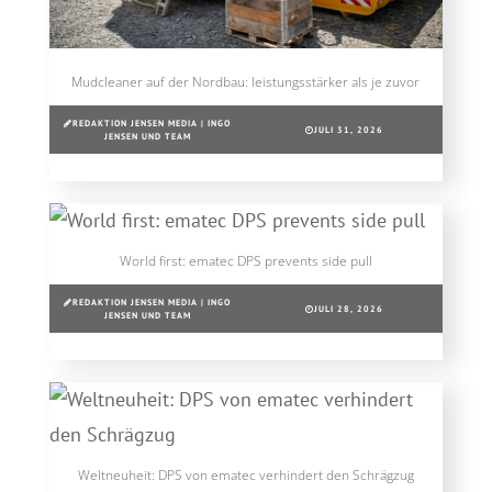
Mudcleaner auf der Nordbau: leistungsstärker als je zuvor
REDAKTION JENSEN MEDIA | INGO
JULI 31, 2026
JENSEN UND TEAM
World first: ematec DPS prevents side pull
REDAKTION JENSEN MEDIA | INGO
JULI 28, 2026
JENSEN UND TEAM
Weltneuheit: DPS von ematec verhindert den Schrägzug