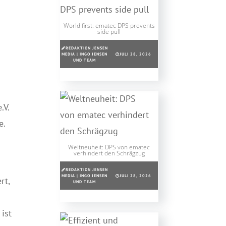
World first: ematec DPS prevents
side pull
REDAKTION JENSEN
MEDIA | INGO JENSEN
JULI 28, 2026
UND TEAM
.V.
e.
Weltneuheit: DPS von ematec
verhindert den Schrägzug
REDAKTION JENSEN
MEDIA | INGO JENSEN
JULI 28, 2026
rt,
UND TEAM
ist