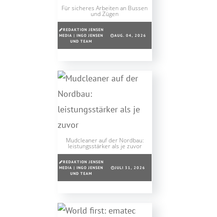
Für sicheres Arbeiten an Bussen
und Zügen
REDAKTION JENSEN
MEDIA | INGO JENSEN
AUG. 04, 2026
UND TEAM
Mudcleaner auf der Nordbau:
leistungsstärker als je zuvor
REDAKTION JENSEN
MEDIA | INGO JENSEN
JULI 31, 2026
UND TEAM