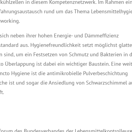
iefkühlzellen in diesem Kompetenznetzwerk. Im Rahmen ei
rfahrungsaustausch rund um das Thema Lebensmittelhygi
tworking.
sich neben ihrer hohen Energie- und Dämmeffizienz
andard aus. Hygienefreundlichkeit setzt möglichst glatt
gen sind, um ein Festsetzen von Schmutz und Bakterien in 
o Überlappung ist dabei ein wichtiger Baustein. Eine wei
ncto Hygiene ist die antimikrobielle Pulverbeschichtung
anche ist und sogar die Ansiedlung von Schwarzschimmel a
t.
orum des Bundesverbandes der Lebensmittelkontrolleure 