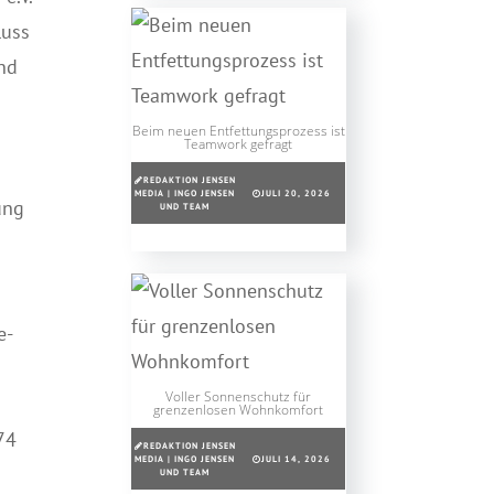
luss
nd
n
Beim neuen Entfettungsprozess ist
Teamwork gefragt
REDAKTION JENSEN
MEDIA | INGO JENSEN
JULI 20, 2026
ung
UND TEAM
e-
Voller Sonnenschutz für
grenzenlosen Wohnkomfort
74
REDAKTION JENSEN
MEDIA | INGO JENSEN
JULI 14, 2026
6
UND TEAM