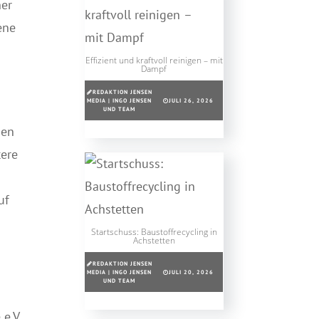
ner
ene
Effizient und kraftvoll reinigen – mit
Dampf
REDAKTION JENSEN
MEDIA | INGO JENSEN
JULI 26, 2026
e
UND TEAM
den
tere
uf
Startschuss: Baustoffrecycling in
Achstetten
REDAKTION JENSEN
MEDIA | INGO JENSEN
JULI 20, 2026
UND TEAM
e.V.