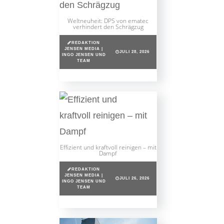
Weltneuheit: DPS von ematec
verhindert den Schrägzug
REDAKTION
JENSEN MEDIA |
JULI 28, 2026
INGO JENSEN UND
TEAM
Effizient und kraftvoll reinigen – mit
Dampf
REDAKTION
JENSEN MEDIA |
JULI 26, 2026
INGO JENSEN UND
TEAM