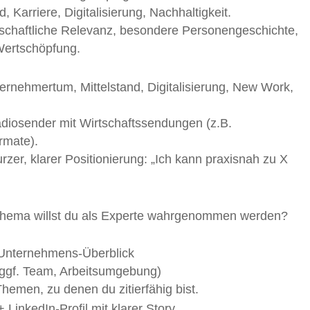
 Karriere, Digitalisierung, Nachhaltigkeit.
lschaftliche Relevanz, besondere Personengeschichte,
Wertschöpfung.
rnehmertum, Mittelstand, Digitalisierung, New Work,
Radiosender mit Wirtschaftssendungen (z.B.
rmate).
rzer, klarer Positionierung: „Ich kann praxisnah zu X
 Thema willst du als Experte wahrgenommen werden?
 Unternehmens-Überblick
, ggf. Team, Arbeitsumgebung)
 Themen, zu denen du zitierfähig bist.
LinkedIn-Profil mit klarer Story.