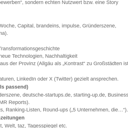
bewerben“, sondern echten Nutzwert bzw. eine Story
tsWoche, Capital, brandeins, impulse, Gründerszene,
ma).
ransformationsgeschichte
neue Technologien, Nachhaltigkeit
s der Provinz (Allgäu als „Kontrast“ zu Großstädten ist
aturen, LinkedIn oder X (Twitter) gezielt ansprechen.
lls passend)
erszene, deutsche-startups.de, starting-up.de, Busines
MR Reports).
ts, Ranking-Listen, Round-ups („5 Unternehmen, die…“)
nzeitungen
, Welt, taz, Tagesspiegel etc.