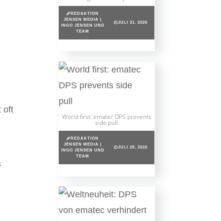
REDAKTION
JENSEN MEDIA |
JULI 31, 2026
INGO JENSEN UND
TEAM
 oft
World first: ematec DPS prevents
side pull
REDAKTION
JENSEN MEDIA |
JULI 28, 2026
INGO JENSEN UND
TEAM
s
.