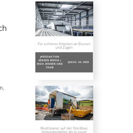
ch
Für sicheres Arbeiten an Bussen
und Zügen
REDAKTION
JENSEN MEDIA |
AUG. 04, 2026
INGO JENSEN UND
TEAM
n,
Mudcleaner auf der Nordbau:
leistungsstärker als je zuvor