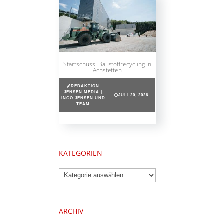
Startschuss: Baustoffrecycling in
Achstetten
REDAKTION
JENSEN MEDIA |
JULI 20, 2026
INGO JENSEN UND
TEAM
KATEGORIEN
Kategorien
ARCHIV