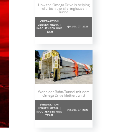
How the Omega Drive is helping
refurbish the Elleringhausen
Tunnel
REDAKTION
JENSEN MEDIA |
AUG. 07, 2026
INGO JENSEN UND
TEAM
Wenn der Bahn-Tunnel mit dem
Omega Drive filettiert wird
REDAKTION
JENSEN MEDIA |
AUG. 07, 2026
INGO JENSEN UND
TEAM