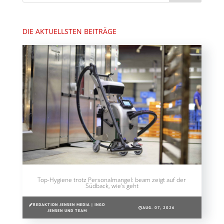
DIE AKTUELLSTEN BEITRÄGE
Top-Hygiene trotz Personalmangel: beam zeigt auf der
Südback, wie’s geht
REDAKTION JENSEN MEDIA | INGO
AUG. 07, 2026
JENSEN UND TEAM