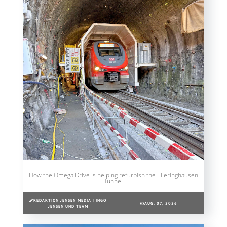
How the Omega Drive is helping refurbish the Elleringhausen
Tunnel
REDAKTION JENSEN MEDIA | INGO
AUG. 07, 2026
JENSEN UND TEAM