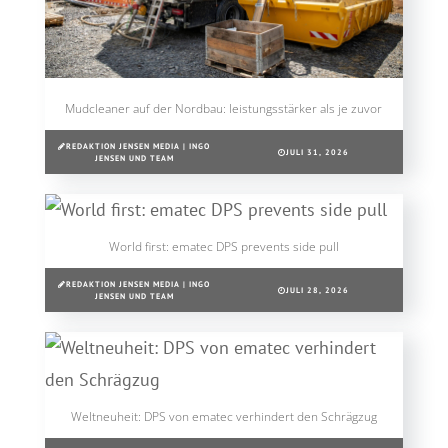
Mudcleaner auf der Nordbau: leistungsstärker als je zuvor
REDAKTION JENSEN MEDIA | INGO
JULI 31, 2026
JENSEN UND TEAM
World first: ematec DPS prevents side pull
REDAKTION JENSEN MEDIA | INGO
JULI 28, 2026
JENSEN UND TEAM
Weltneuheit: DPS von ematec verhindert den Schrägzug