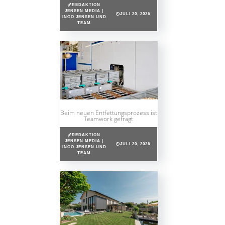
REDAKTION
JENSEN MEDIA |
JULI 20, 2026
INGO JENSEN UND
TEAM
Beim neuen Entfettungsprozess ist
Teamwork gefragt
REDAKTION
JENSEN MEDIA |
JULI 20, 2026
INGO JENSEN UND
TEAM