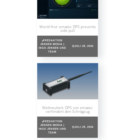
World first: ematec DPS prevents
side pull
REDAKTION
JENSEN MEDIA |
JULI 28, 2026
INGO JENSEN UND
TEAM
Weltneuheit: DPS von ematec
verhindert den Schrägzug
REDAKTION
JENSEN MEDIA |
JULI 28, 2026
INGO JENSEN UND
TEAM