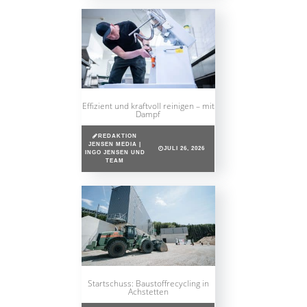
Effizient und kraftvoll reinigen – mit
Dampf
REDAKTION
JENSEN MEDIA |
JULI 26, 2026
INGO JENSEN UND
TEAM
Startschuss: Baustoffrecycling in
Achstetten