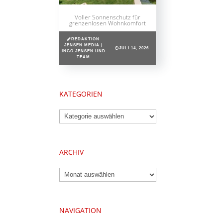
Voller Sonnenschutz für
grenzenlosen Wohnkomfort
REDAKTION
JENSEN MEDIA |
JULI 14, 2026
INGO JENSEN UND
TEAM
KATEGORIEN
Kategorien
ARCHIV
Archiv
NAVIGATION