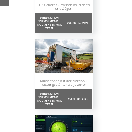
Für sicheres Arbeiten an Bussen
und Zügen
REDAKTION
JENSEN MEDIA |
AUG. 04, 2026
INGO JENSEN UND
TEAM
Mudcleaner auf der Nordbau:
leistungsstärker als je zuvor
REDAKTION
JENSEN MEDIA |
JULI 31, 2026
INGO JENSEN UND
TEAM