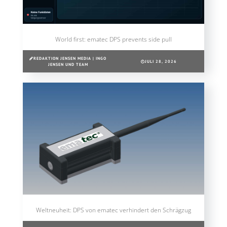
World first: ematec DPS prevents side pull
REDAKTION JENSEN MEDIA | INGO
JULI 28, 2026
JENSEN UND TEAM
Weltneuheit: DPS von ematec verhindert den Schrägzug