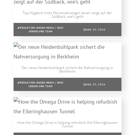
Top-Hygiene trotz Personalmangel: beam zeigt auf der
Südback, wie’s geht
REDAKTION JENSEN MEDIA | INGO
AUG. 07, 2026
JENSEN UND TEAM
Der neue Heidenbühlpark sichert die Nahversorgung in
Berkheim
REDAKTION JENSEN MEDIA | INGO
AUG. 07, 2026
JENSEN UND TEAM
How the Omega Drive is helping refurbish the Elleringhausen
Tunnel