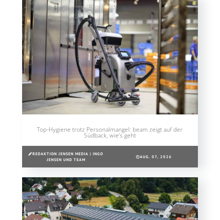
Top-Hygiene trotz Personalmangel: beam zeigt auf der
Südback, wie’s geht
REDAKTION JENSEN MEDIA | INGO
AUG. 07, 2026
JENSEN UND TEAM