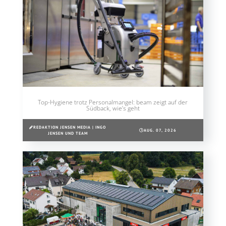
Top-Hygiene trotz Personalmangel: beam zeigt auf der
Südback, wie’s geht
REDAKTION JENSEN MEDIA | INGO
AUG. 07, 2026
JENSEN UND TEAM