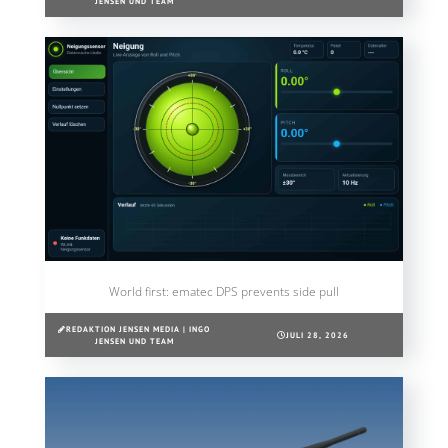
JENSEN UND TEAM
World first: ematec DPS prevents side pull
REDAKTION JENSEN MEDIA | INGO
JULI 28, 2026
JENSEN UND TEAM