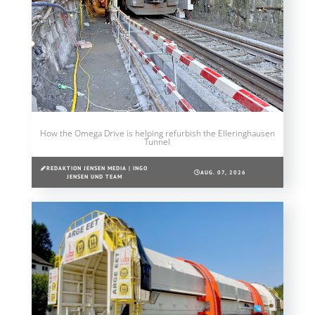
How the Omega Drive is helping refurbish the Elleringhausen
Tunnel
REDAKTION JENSEN MEDIA | INGO
AUG. 07, 2026
JENSEN UND TEAM