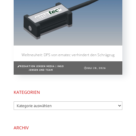
Weltneuheit: DPS von ematec verhindert den Schrägzug
REDAKTION JENSEN MEDIA | INGO
JULI 28, 2026
JENSEN UND TEAM
KATEGORIEN
Kategorien
ARCHIV