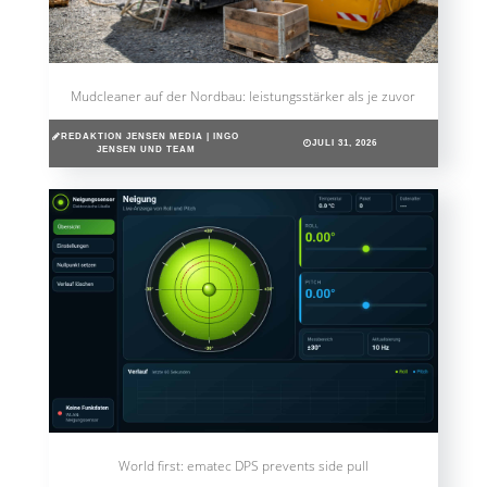
Mudcleaner auf der Nordbau: leistungsstärker als je zuvor
REDAKTION JENSEN MEDIA | INGO
JULI 31, 2026
JENSEN UND TEAM
World first: ematec DPS prevents side pull