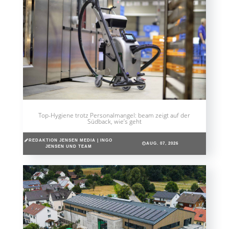
Top-Hygiene trotz Personalmangel: beam zeigt auf der
Südback, wie’s geht
REDAKTION JENSEN MEDIA | INGO
AUG. 07, 2026
JENSEN UND TEAM