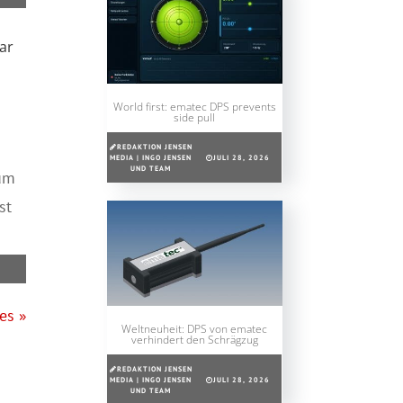
ar
World first: ematec DPS prevents
side pull
REDAKTION JENSEN
MEDIA | INGO JENSEN
JULI 28, 2026
UND TEAM
um
st
es »
Weltneuheit: DPS von ematec
verhindert den Schrägzug
REDAKTION JENSEN
MEDIA | INGO JENSEN
JULI 28, 2026
UND TEAM