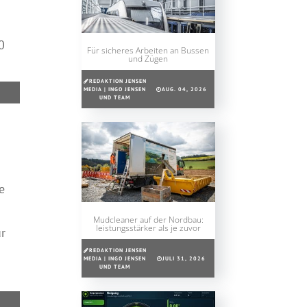
0
Für sicheres Arbeiten an Bussen
und Zügen
REDAKTION JENSEN
MEDIA | INGO JENSEN
AUG. 04, 2026
UND TEAM
e
Mudcleaner auf der Nordbau:
leistungsstärker als je zuvor
r
REDAKTION JENSEN
MEDIA | INGO JENSEN
JULI 31, 2026
UND TEAM