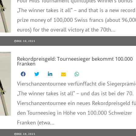
Four Hills Tournament quintuples winner’s bonus
„The winner takes it all“ – and that is a new record
prize money of 100,000 Swiss francs (about 96,00
euros) for the overall victory at the 70th...
DEZ. 10, 2021
Rekordpreisgeld: Tourneesieger bekommt 100.000
Franken
Vierschanzentournee verfünffacht die Siegerprämi
„The winner takes ist all“ – und das ist bei der 70.
Vierschanzentournee ein neues Rekordpreisgeld fü
den Tourneesieg in Höhe von 100.000 Schweizer
Franken (etwa...
DEZ. 10, 2021