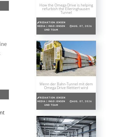
How the Omega Drive is helping
refurbish the Elleringhausen
Tunnel
REDAKTION JENSEN
MEDIA | INGO JENSEN
AUG. 07, 2026
UND TEAM
ine
8
Wenn der Bahn-Tunnel mit dem
Omega Drive filettiert wird
REDAKTION JENSEN
MEDIA | INGO JENSEN
AUG. 07, 2026
UND TEAM
nt