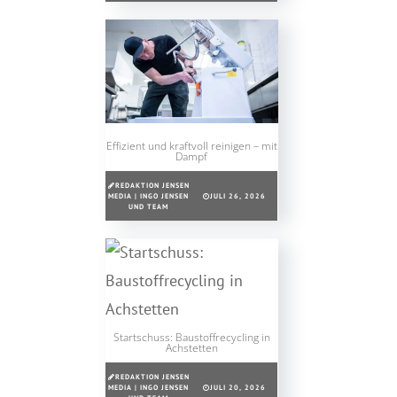
Effizient und kraftvoll reinigen – mit
Dampf
REDAKTION JENSEN
MEDIA | INGO JENSEN
JULI 26, 2026
UND TEAM
Startschuss: Baustoffrecycling in
Achstetten
REDAKTION JENSEN
MEDIA | INGO JENSEN
JULI 20, 2026