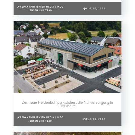
REDAKTION JENSEN MEDIA | INGO
AUG. 07, 2026
JENSEN UND TEAM
Der neue Heidenbühlpark sichert die Nahversorgung in
Berkheim
REDAKTION JENSEN MEDIA | INGO
AUG. 07, 2026
JENSEN UND TEAM