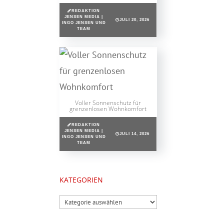
REDAKTION
JENSEN MEDIA |
JULI 20, 2026
INGO JENSEN UND
TEAM
Voller Sonnenschutz für
grenzenlosen Wohnkomfort
REDAKTION
JENSEN MEDIA |
JULI 14, 2026
INGO JENSEN UND
TEAM
KATEGORIEN
Kategorien