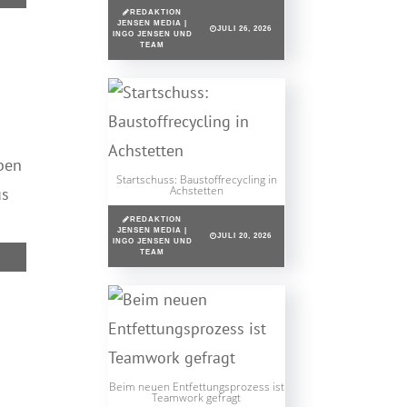
REDAKTION
JENSEN MEDIA |
JULI 26, 2026
INGO JENSEN UND
TEAM
ben
Startschuss: Baustoffrecycling in
Achstetten
us
REDAKTION
JENSEN MEDIA |
JULI 20, 2026
INGO JENSEN UND
TEAM
Beim neuen Entfettungsprozess ist
Teamwork gefragt