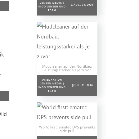
JENSEN MEDIA |
AUG. 04, 2026
INGO JENSEN UND
TEAM
ik
Mudcleaner auf der Nordbau:
leistungsstärker als je zuvor
-
REDAKTION
JENSEN MEDIA |
JULI 31, 2026
INGO JENSEN UND
TEAM
ild
World first: ematec DPS prevents
side pull