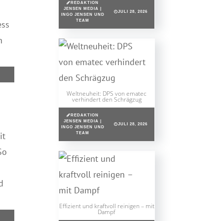
REDAKTION
JENSEN MEDIA |
JULI 28, 2026
INGO JENSEN UND
TEAM
ess
n
Weltneuheit: DPS von ematec
verhindert den Schrägzug
REDAKTION
JENSEN MEDIA |
JULI 28, 2026
INGO JENSEN UND
it
TEAM
So
d
Effizient und kraftvoll reinigen – mit
Dampf