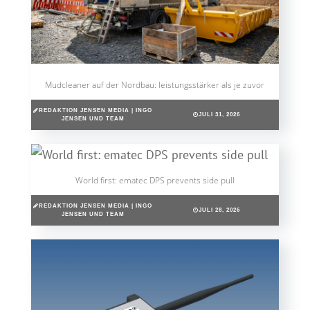
Mudcleaner auf der Nordbau: leistungsstärker als je zuvor
REDAKTION JENSEN MEDIA | INGO
JULI 31, 2026
JENSEN UND TEAM
World first: ematec DPS prevents side pull
REDAKTION JENSEN MEDIA | INGO
JULI 28, 2026
JENSEN UND TEAM