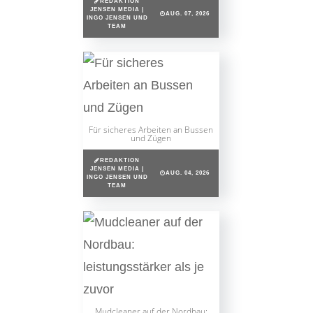
REDAKTION
JENSEN MEDIA |
AUG. 07, 2026
INGO JENSEN UND
TEAM
Für sicheres Arbeiten an Bussen
und Zügen
REDAKTION
JENSEN MEDIA |
AUG. 04, 2026
INGO JENSEN UND
TEAM
Mudcleaner auf der Nordbau: