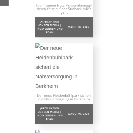
Top-Hygiene trotz Personalmangel:
beam zeigt auf der Südback, wie’s
geht
REDAKTION
JENSEN MEDIA |
AUG. 07, 2026
INGO JENSEN UND
TEAM
Der neue Heidenbühlpark sichert
die Nahversorgung in Berkheim
REDAKTION
JENSEN MEDIA |
AUG. 07, 2026
INGO JENSEN UND
TEAM