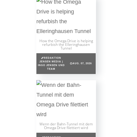
How the Omega Drive is helping
refurbish the Elleringhausen
Tunnel
REDAKTION
JENSEN MEDIA |
AUG. 07, 2026
INGO JENSEN UND
TEAM
Wenn der Bahn-Tunnel mit dem
Omega Drive filettiert wird