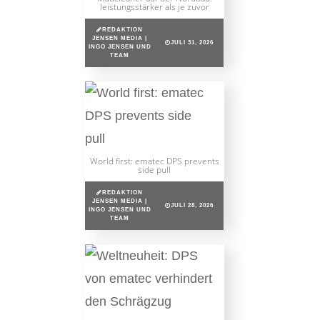
leistungsstärker als je zuvor
REDAKTION
JENSEN MEDIA |
JULI 31, 2026
INGO JENSEN UND
TEAM
World first: ematec DPS prevents
side pull
REDAKTION
JENSEN MEDIA |
JULI 28, 2026
INGO JENSEN UND
TEAM