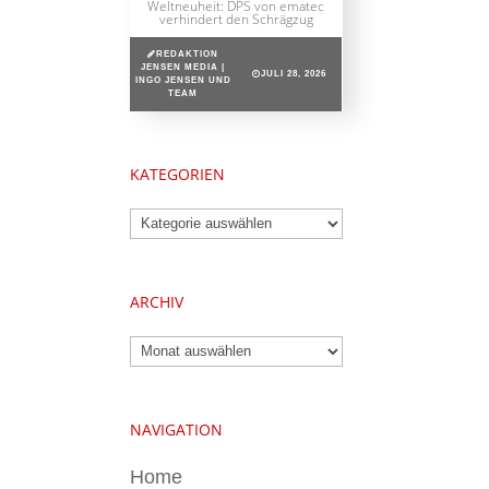
Weltneuheit: DPS von ematec
verhindert den Schrägzug
REDAKTION
JENSEN MEDIA |
JULI 28, 2026
INGO JENSEN UND
TEAM
KATEGORIEN
Kategorien
ARCHIV
Archiv
NAVIGATION
Home