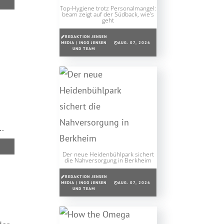
Top-Hygiene trotz Personalmangel:
beam zeigt auf der Südback, wie’s
geht
REDAKTION JENSEN
MEDIA | INGO JENSEN
AUG. 07, 2026
UND TEAM
.
Der neue Heidenbühlpark sichert
die Nahversorgung in Berkheim
REDAKTION JENSEN
MEDIA | INGO JENSEN
AUG. 07, 2026
UND TEAM