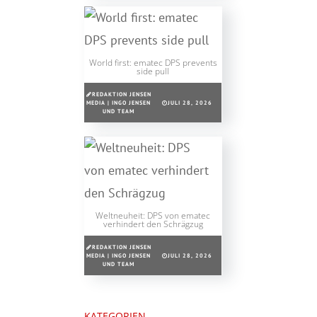
World first: ematec DPS prevents
side pull
REDAKTION JENSEN
MEDIA | INGO JENSEN
JULI 28, 2026
UND TEAM
Weltneuheit: DPS von ematec
verhindert den Schrägzug
REDAKTION JENSEN
MEDIA | INGO JENSEN
JULI 28, 2026
UND TEAM
KATEGORIEN