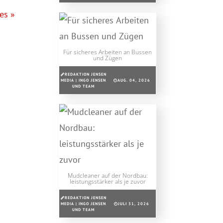
es »
Für sicheres Arbeiten an Bussen
und Zügen
REDAKTION JENSEN
MEDIA | INGO JENSEN
AUG. 04, 2026
UND TEAM
Mudcleaner auf der Nordbau:
leistungsstärker als je zuvor
REDAKTION JENSEN
MEDIA | INGO JENSEN
JULI 31, 2026
UND TEAM