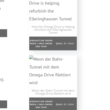
der
n
How the Omega Drive is helping
refurbish the Elleringhausen
Tunnel
REDAKTION JENSEN
MEDIA | INGO JENSEN
AUG. 07, 2026
UND TEAM
).
Wenn der Bahn-Tunnel mit dem
Omega Drive filettiert wird
REDAKTION JENSEN
MEDIA | INGO JENSEN
AUG. 07, 2026
UND TEAM