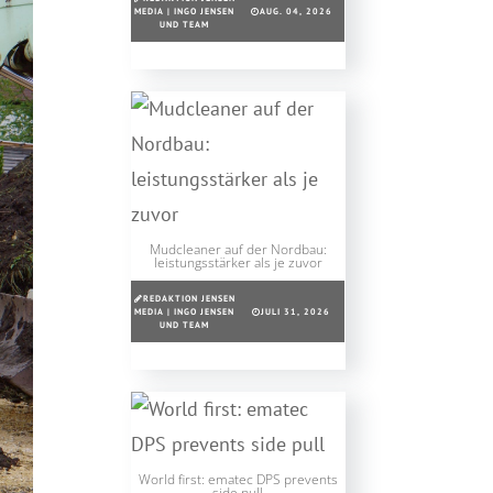
MEDIA | INGO JENSEN
AUG. 04, 2026
UND TEAM
Mudcleaner auf der Nordbau:
leistungsstärker als je zuvor
REDAKTION JENSEN
MEDIA | INGO JENSEN
JULI 31, 2026
UND TEAM
World first: ematec DPS prevents
side pull