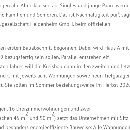
gen alle Altersklassen an. Singles und junge Paare werd
e Familien und Senioren. Das ist Nachhaltigkeit pur“, sag
augesellschaft Heidenheim GmbH, beim offiziellen
den ersten Bauabschnitt begonnen. Dabei wird Haus A mit 
 bezugsfertig sein sollen. Parallel entstehen elf
sten Jahres will die Kreisbau dann in den zweiten und letz
 und C mit jeweils acht Wohnungen sowie neun Tiefgarage
sst. Sie sollen im Sommer beziehungsweise im Herbst 202
en, 16 Dreizimmerwohnungen und zwei
2
2
schen 45 m
und 90 m
) setzt das Unternehmen mit Sitz 
nd besonders energieeffiziente Bauweise: Alle Wohnunge