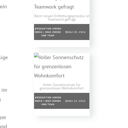
ein
Beim neuen Entfettungsprozess ist
Teamwork gefragt
REDAKTION JENSEN
MEDIA | INGO JENSEN
JULI 20, 2026
UND TEAM
sige
Voller Sonnenschutz für
grenzenlosen Wohnkomfort
n im
g
REDAKTION JENSEN
MEDIA | INGO JENSEN
JULI 14, 2026
UND TEAM
zer
und