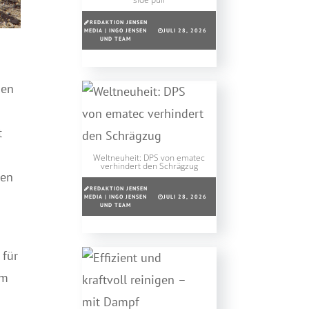
REDAKTION JENSEN
MEDIA | INGO JENSEN
JULI 28, 2026
UND TEAM
ben
t
Weltneuheit: DPS von ematec
verhindert den Schrägzug
gen
REDAKTION JENSEN
MEDIA | INGO JENSEN
JULI 28, 2026
UND TEAM
 für
im