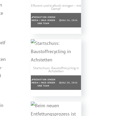
en
Effizient und kraftvoll reinigen – mit
Dampf
te
REDAKTION JENSEN
MEDIA | INGO JENSEN
JULI 26, 2026
UND TEAM
elf
ten
n-
Startschuss: Baustoffrecycling in
Achstetten
0
REDAKTION JENSEN
MEDIA | INGO JENSEN
JULI 20, 2026
UND TEAM
in
n