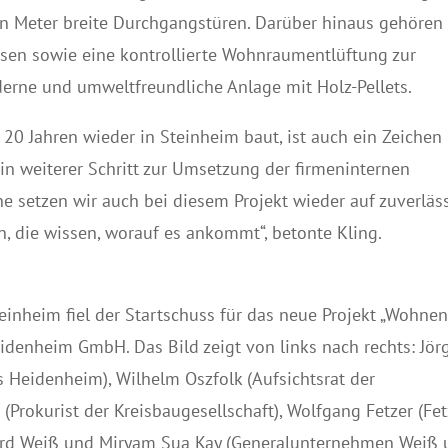
n Meter breite Durchgangstüren. Darüber hinaus gehören 
sen sowie eine kontrollierte Wohnraumentlüftung zur
derne und umweltfreundliche Anlage mit Holz-Pellets.
 20 Jahren wieder in Steinheim baut, ist auch ein Zeichen
ein weiterer Schritt zur Umsetzung der firmeninternen
ne setzen wir auch bei diesem Projekt wieder auf zuverläs
 die wissen, worauf es ankommt“, betonte Kling.
inheim fiel der Startschuss für das neue Projekt „Wohne
eidenheim GmbH. Das Bild zeigt von links nach rechts: Jör
Heidenheim), Wilhelm Oszfolk (Aufsichtsrat der
 (Prokurist der Kreisbaugesellschaft), Wolfgang Fetzer (Fet
ard Weiß und Miryam Sua Kay (Generalunternehmen Weiß 