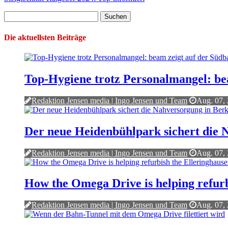
Suchen
nach:
Die aktuellsten Beiträge
Top-Hygiene trotz Personalmangel: bea
Redaktion Jensen media | Ingo Jensen und Team
Aug. 07,
Der neue Heidenbühlpark sichert die
Redaktion Jensen media | Ingo Jensen und Team
Aug. 07,
How the Omega Drive is helping refurb
Redaktion Jensen media | Ingo Jensen und Team
Aug. 07,