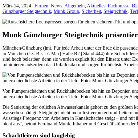
März 14, 2024
|
Firmen
,
News
,
Allgemein
,
Aktuelles
,
Fachpresse
,
B2
Günzburger Steigtechnik
,
Munk Group
,
Sicherheit
,
Steigtechnik
,
Tec
Munk Günzburger Steigtechnik präsentiert 
München/Günzburg (jm). Für jede Arbeit unter der Erde die passende 
in München (13. Bis 17. Mai | Halle B2 | Stand 444) ihre Schachtleite
sind hoch belastbar, denn sie wurden explizit für den Einsatz unter 
minimieren außerdem das Unfallrisiko und sorgen für höchste Arbeitss
Von Pumpenschächten und Rückhaltebecken bis hin zu Deponien und K
unterschiedlichste Arbeiten in der Tiefe. Foto: Munk Günzburger Stei
Die Sanierung der örtlichen Abwasserkanäle gehört zu den größten k
wasserbeschädigt, Steigbügel nicht mehr fest verankert und Leitern a
Ausstiegs-Frequenz von Arbeitern in Kanalschächte steigt – und mit i
nicht aus“, betont Ferdinand Munk, Inhaber und Geschäftsführer de
Schachtleitern sind langlebig