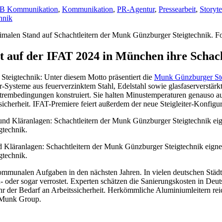
B Kommunikation
,
Kommunikation
,
PR-Agentur
,
Pressearbeit
,
Storyte
hnik
auf der IFAT 2024 in München ihre Schacht
Steigtechnik: Unter diesem Motto präsentiert die
Munk Günzburger Ste
r-Systeme aus feuerverzinktem Stahl, Edelstahl sowie glasfaserverstärkt
Extrembedingungen konstruiert. Sie halten Minustemperaturen genauso au
icherheit. IFAT-Premiere feiert außerdem der neue Steigleiter-Konfigur
läranlagen: Schachtleitern der Munk Günzburger Steigtechnik eignen
gtechnik.
ommunalen Aufgaben in den nächsten Jahren. In vielen deutschen Städt
n- oder sogar verrostet. Experten schätzen die Sanierungskosten in De
hr der Bedarf an Arbeitssicherheit. Herkömmliche Aluminiumleitern rei
r Munk Group.