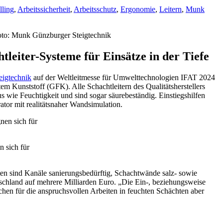
lling
,
Arbeitssicherheit
,
Arbeitsschutz
,
Ergonomie
,
Leitern
,
Munk
leiter-Systeme für Einsätze in der Tiefe
igtechnik
auf der Weltleitmesse für Umwelttechnologien IFAT 2024
em Kunststoff (GFK). Alle Schachtleitern des Qualitätsherstellers
s wie Feuchtigkeit und sind sogar säurebeständig. Einstiegshilfen
ator mit realitätsnaher Wandsimulation.
 sich für
en sind Kanäle sanierungsbedürftig, Schachtwände salz- sowie
utschland auf mehrere Milliarden Euro. „Die Ein-, beziehungsweise
chen für die anspruchsvollen Arbeiten in feuchten Schächten aber