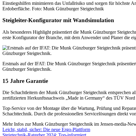
Einstiegshilfen minimieren das Unfallrisiko und sorgen für höchste 
Erdoberfläche. Foto: Munk Günzburger Steigtechnik
Steigleiter-Konfigurator mit Wandsimulation
Als besonderes Highlight präsentiert die Munk Günzburger Steigtechn
erste Konfigurator der Branche, mit dem Anwender und Planer die eige
Erstmals auf der IFAT: Die Munk Günzburger Steigtechnik präsentiert 
Günzburger Steigtechnik.
15 Jahre Garantie
Die Schachtleitern der Munk Günzburger Steigtechnik entsprechen a
zertifizierten Herkunftsnachweis „Made in Germany“ des TÜV Nord g
Top-Service von der Montage über die Wartung, Prüfung und Reparatu
Schachttechnik. Durch die professionellen Servicelösungen direkt vom
Mehr Infos zur Munk Günzburger Steigtechnik im Jensen-media-Ne
Leicht, stabil, sicher: Die neue Ergo-Plattform
Steigtechnik-Ratgeber 2024: Top-informiert