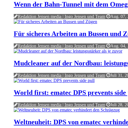
Wenn der Bahn-Tunnel mit dem Omega D
Redaktion Jensen media | Ingo Jensen und Team
Aug. 07,
Für sicheres Arbeiten an Bussen und 
Redaktion Jensen media | Ingo Jensen und Team
Aug. 04,
Mudcleaner auf der Nordbau: leistungs
Redaktion Jensen media | Ingo Jensen und Team
Juli 31, 
World first: ematec DPS prevents side 
Redaktion Jensen media | Ingo Jensen und Team
Juli 28, 
Weltneuheit: DPS von ematec verhind