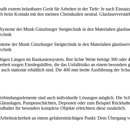
alb extrem belastbares Gerät für Arbeiten in der Tiefe: Je nach Einsat
ch beim Kontakt mit den meisten Chemikalien neutral. Glasfaserverstär
Systeme der Munk Günzburger Steigtechnik in den Materialien glasfaserv
technik
iebigen Längen im Baukastensystem. Ihre lichte Weite beträgt 300 od
cherheit sorgen Einstiegshilfen, die das Unfallrisiko an einem besonde
auch stationär erhältlich sind. Die 400 mm breite Ausführung der Schac
rbindungselemente sind auch individuelle Lösungen möglich. Die Scha
 Kläranlagen, Pumpenschächten, Deponien oder zum Beispiel Rückhalte
dhalter für besonders komplexe Objekte erleichtern diese zusätzlich.