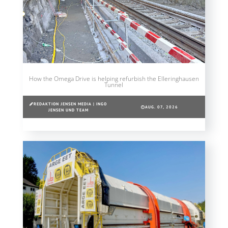
How the Omega Drive is helping refurbish the Elleringhausen
Tunnel
REDAKTION JENSEN MEDIA | INGO
AUG. 07, 2026
JENSEN UND TEAM