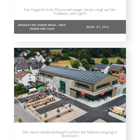
Top-Hygiene trotz Personalmangel: beam zeigt auf der
Südback, wie’s geht
REDAKTION JENSEN MEDIA | INGO
AUG. 07, 2026
JENSEN UND TEAM
Der neue Heidenbühlpark sichert die Nahversorgung in
Berkheim