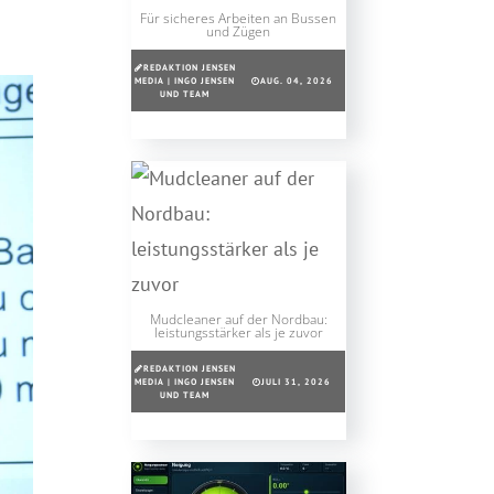
Für sicheres Arbeiten an Bussen
und Zügen
REDAKTION JENSEN
MEDIA | INGO JENSEN
AUG. 04, 2026
UND TEAM
Mudcleaner auf der Nordbau:
leistungsstärker als je zuvor
REDAKTION JENSEN
MEDIA | INGO JENSEN
JULI 31, 2026
UND TEAM