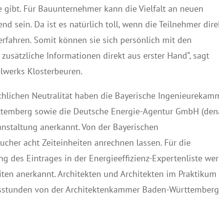
le gibt. Für Bauunternehmer kann die Vielfalt an neuen
 sein. Da ist es natürlich toll, wenn die Teilnehmer dire
erfahren. Somit können sie sich persönlich mit den
usätzliche Informationen direkt aus erster Hand“, sagt
elwerks Klosterbeuren.
chlichen Neutralität haben die Bayerische Ingenieurekam
ttemberg sowie die Deutsche Energie-Agentur GmbH (den
nstaltung anerkannt. Von der Bayerischen
her acht Zeiteinheiten anrechnen lassen. Für die
g des Eintrages in der Energieeffizienz-Expertenliste we
iten anerkannt. Architekten und Architekten im Praktikum
gsstunden von der Architektenkammer Baden-Württember