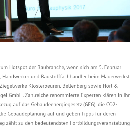
zum Hotspot der Baubranche, wenn sich am 5. Februar
r, Handwerker und Baustofffachhändler beim Mauerwerks
e Ziegelwerke Klosterbeuren, Bellenberg sowie Hörl &
gel GmbH. Zahlreiche renommierte Experten klären in ih
Bezug auf das Gebäudeenergiegesetz (GEG), die CO2-
die Gebäudeplanung auf und geben Tipps für deren
ag zählt zu den bedeutendsten Fortbildungsveranstaltun