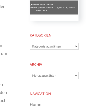
REDAKTION JENSEN
der
MEDIA | INGO JENSEN
JULI 14, 2026
UND TEAM
KATEGORIEN
en
Kategorien
d um
ARCHIV
Archiv
en
 den
NAVIGATION
lich
Home