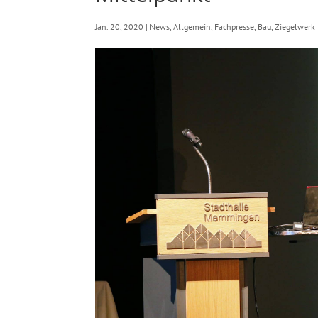
Jan. 20, 2020
|
News
,
Allgemein
,
Fachpresse
,
Bau
,
Ziegelwerk 