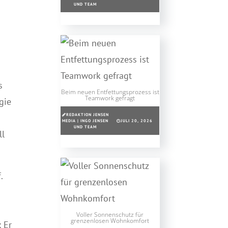
UND TEAM
s
Beim neuen Entfettungsprozess ist
Teamwork gefragt
gie
REDAKTION JENSEN
MEDIA | INGO JENSEN
JULI 20, 2026
UND TEAM
ll
.
Voller Sonnenschutz für
grenzenlosen Wohnkomfort
: Er