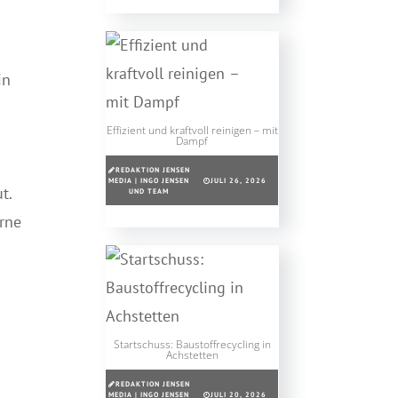
in
Effizient und kraftvoll reinigen – mit
Dampf
REDAKTION JENSEN
MEDIA | INGO JENSEN
JULI 26, 2026
t.
UND TEAM
rne
Startschuss: Baustoffrecycling in
Achstetten
REDAKTION JENSEN
MEDIA | INGO JENSEN
JULI 20, 2026