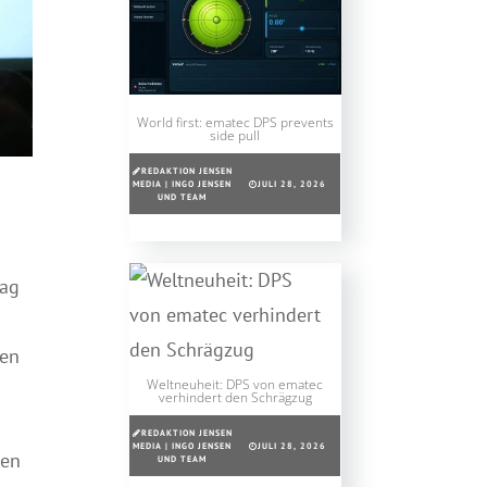
World first: ematec DPS prevents
side pull
REDAKTION JENSEN
MEDIA | INGO JENSEN
JULI 28, 2026
UND TEAM
tag
ren
Weltneuheit: DPS von ematec
verhindert den Schrägzug
REDAKTION JENSEN
MEDIA | INGO JENSEN
JULI 28, 2026
gen
UND TEAM