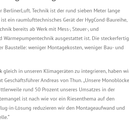
 BerlinerLuft. Technik ist der rund sieben Meter lange
ist ein raumlufttechnisches Gerät der HygCond-Baureihe,
chnik bereits ab Werk mit Mess-, Steuer-, und
d Wärmepumpentechnik ausgestattet ist. Die steckerferti
 der Baustelle: weniger Montagekosten, weniger Bau- und
k gleich in unseren Klimageräten zu integrieren, haben wi
ont Geschäftsführer Andreas von Thun. „Unsere Monoblöck
tlerweile rund 50 Prozent unseres Umsatzes in der
ftemangel ist nach wie vor ein Riesenthema auf den
n Plug-in-Lösung reduzieren wir den Montageaufwand und
lle.“