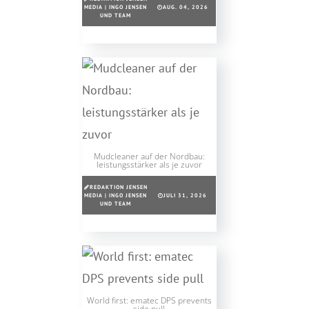
MEDIA | INGO JENSEN
AUG. 04, 2026
UND TEAM
Mudcleaner auf der Nordbau:
leistungsstärker als je zuvor
REDAKTION JENSEN
MEDIA | INGO JENSEN
JULI 31, 2026
UND TEAM
World first: ematec DPS prevents
side pull