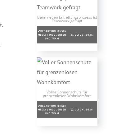
Beim neuen Entfettungsprozess ist
Teamwork gefragt
t.
REDAKTION JENSEN
MEDIA | INGO JENSEN
JULI 20, 2026
UND TEAM
k
Voller Sonnenschutz für
grenzenlosen Wohnkomfort
REDAKTION JENSEN
MEDIA | INGO JENSEN
JULI 14, 2026
UND TEAM