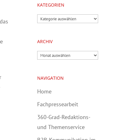
KATEGORIEN
Kategorien
 das
ge
ARCHIV
Archiv
r
NAVIGATION
e
Home
Fachpressearbeit
360-Grad-Redaktions-
und Themenservice
B2B-Kommunikation im