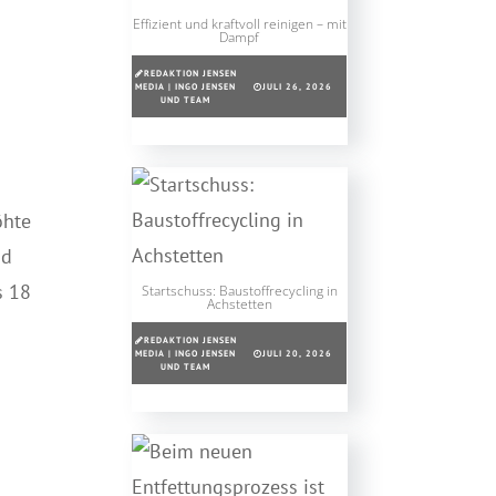
Effizient und kraftvoll reinigen – mit
Dampf
REDAKTION JENSEN
MEDIA | INGO JENSEN
JULI 26, 2026
UND TEAM
öhte
nd
s 18
Startschuss: Baustoffrecycling in
Achstetten
REDAKTION JENSEN
MEDIA | INGO JENSEN
JULI 20, 2026
UND TEAM