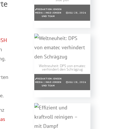
rte
REDAKTION JENSEN
MEDIA | INGO JENSEN
JULI 28, 2026
UND TEAM
ISH
n
ng.
Weltneuheit: DPS von ematec
verhindert den Schrägzug
rten
REDAKTION JENSEN
MEDIA | INGO JENSEN
JULI 28, 2026
UND TEAM
e.
nz
eas