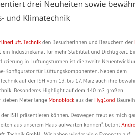
sentiert drei Neuheiten sowie bewäh
s- und Klimatechnik
rlinerLuft. Technik
den Besucherinnen und Besuchern der
 ein Industriekanal für mehr Stabilität und Dichtigkeit. Ei
eduzierung in Lüftungstürmen ist die zweite Neuentwicklu
line-Konfigurator für Lüftungskomponenten. Neben dem
t. Technik auf der ISH vom 13. bis 17. März auch ihre bewäh
echnik. Besonderes Highlight auf dem 140 m2 großen
er sieben Meter lange
Monoblock
aus der
HygCond
-Baureih
auf der ISH präsentieren können. Deswegen freut es mich ga
uheiten aus unserem Haus aufwarten können“, betont
Andr
Luft. Technik GmbH. „Wir haben wieder viele Exponate auf