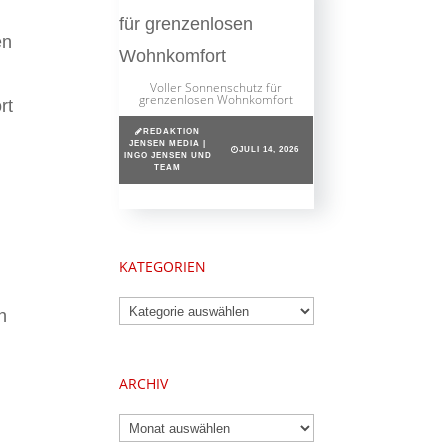
en
Voller Sonnenschutz für
grenzenlosen Wohnkomfort
rt
REDAKTION
JENSEN MEDIA |
JULI 14, 2026
INGO JENSEN UND
TEAM
KATEGORIEN
Kategorien
n
ARCHIV
Archiv