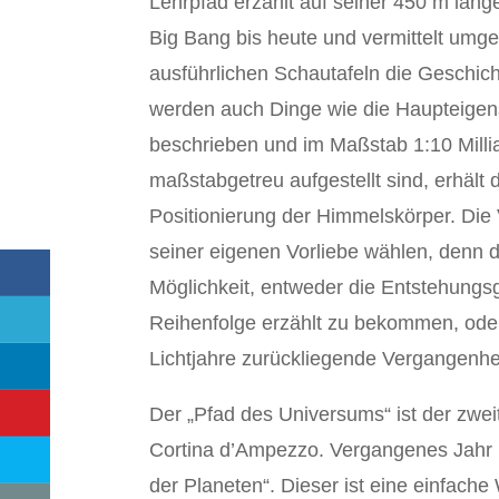
Lehrpfad erzählt auf seiner 450 m lan
Big Bang bis heute und vermittelt um
ausführlichen Schautafeln die Geschi
werden auch Dinge wie die Haupteigens
beschrieben und im Maßstab 1:10 Milli
maßstabgetreu aufgestellt sind, erhält 
Positionierung der Himmelskörper. Die 
seiner eigenen Vorliebe wählen, denn d
Möglichkeit, entweder die Entstehungs
Reihenfolge erzählt zu bekommen, oder 
Lichtjahre zurückliegende Vergangenhei
Der „Pfad des Universums“ ist der zwe
Cortina d’Ampezzo. Vergangenes Jahr pr
der Planeten“. Dieser ist eine einfache