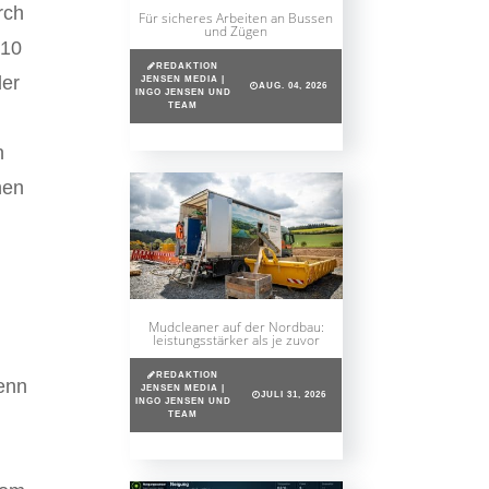
rch
Für sicheres Arbeiten an Bussen
und Zügen
:10
REDAKTION
der
JENSEN MEDIA |
AUG. 04, 2026
INGO JENSEN UND
TEAM
n
nen
Mudcleaner auf der Nordbau:
leistungsstärker als je zuvor
REDAKTION
Denn
JENSEN MEDIA |
JULI 31, 2026
INGO JENSEN UND
TEAM