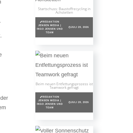
n
Startschuss: Baustoffrecycling in
Achstetten
.
REDAKTION
JENSEN MEDIA |
JULI 20, 2026
INGO JENSEN UND
TEAM
.
e
Beim neuen Entfettungsprozess ist
Teamwork gefragt
 der
REDAKTION
JENSEN MEDIA |
JULI 20, 2026
INGO JENSEN UND
nem
TEAM