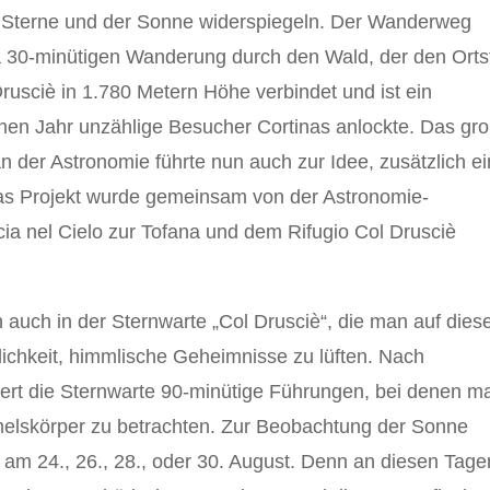
der Sterne und der Sonne widerspiegeln. Der Wanderweg
wa 30-minütigen Wanderung durch den Wald, der den Ortst
Drusciè in 1.780 Metern Höhe verbindet und ist ein
nen Jahr unzählige Besucher Cortinas anlockte. Das gr
n der Astronomie führte nun auch zur Idee, zusätzlich e
Das Projekt wurde gemeinsam von der Astronomie-
cia nel Cielo zur Tofana und dem Rifugio Col Drusciè
auch in der Sternwarte „Col Drusciè“, die man auf die
ichkeit, himmlische Geheimnisse zu lüften. Nach
ert die Sternwarte 90-minütige Führungen, bei denen m
mmelskörper zu betrachten. Zur Beobachtung der Sonne
am 24., 26., 28., oder 30. August. Denn an diesen Tage