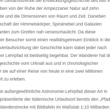
gen Gesamtstrecke die Entwicklungsgeschichte des Alls 
geben von der Ruhe der Ampezzaner Natur auf zehn
chte und die Dimensionen von Raum und Zeit. Daneben
chaft der Himmelskörper, Spiralnebel und Galaxien
arden zum Greifen nah veranschaulicht. Da diese
der Besucher somit einen realitätsgetreuen Einblick in di
Verlaufsrichtung der Geschichte kann dabei jeder nach
er Lehrpfad ist beidseitig begehbar. Der Wanderer hat d
geschichte vom Urknall aus und in chronologischer
sie auf einer Reise von heute in eine zwei Millionen
t zu erleben.
ite außergewöhnliche Astronomie-Lehrpfad dieser Art in
äsentierte der italienische Urlaubsort bereits den „Pfa
 Wanderstrecke mit Bildtafeln im Maßstab 1:10 Milliarden