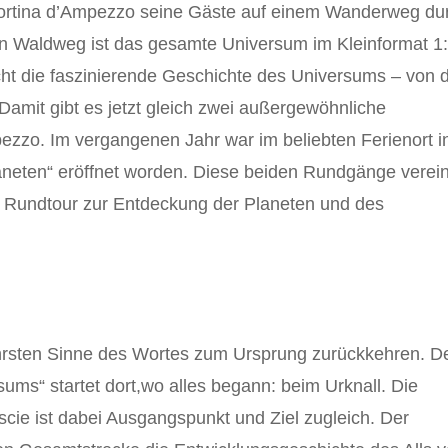
rt Cortina d’Ampezzo seine Gäste auf einem Wanderweg du
n Waldweg ist das gesamte Universum im Kleinformat 1
cht die faszinierende Geschichte des Universums – von 
Damit gibt es jetzt gleich zwei außergewöhnliche
ezzo. Im vergangenen Jahr war im beliebten Ferienort i
laneten“ eröffnet worden. Diese beiden Rundgänge verei
er Rundtour zur Entdeckung der Planeten und des
ahrsten Sinne des Wortes zum Ursprung zurückkehren. 
ms“ startet dort,wo alles begann: beim Urknall. Die
scie ist dabei Ausgangspunkt und Ziel zugleich. Der