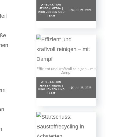
REDAKTION
JENSEN MEDIA |
JULI 28, 2026
INGO JENSEN UND
eil
TEAM
oße
inen
Effizient und kraftvoll reinigen – mit
Dampf
REDAKTION
JENSEN MEDIA |
JULI 26, 2026
sem
INGO JENSEN UND
TEAM
an
n