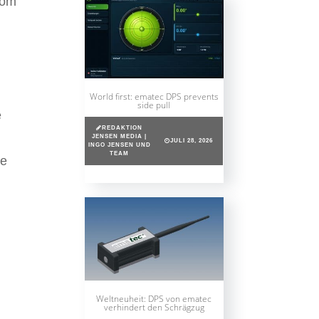
vom
World first: ematec DPS prevents
side pull
e
REDAKTION
JENSEN MEDIA |
JULI 28, 2026
INGO JENSEN UND
TEAM
ie
d
Weltneuheit: DPS von ematec
verhindert den Schrägzug