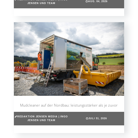
AUG. 04, 2026
JENSEN UND TEAM
Mudcleaner auf der Nordbau: leistungsstärker als je zuvor
REDAKTION JENSEN MEDIA | INGO
JULI 31, 2026
JENSEN UND TEAM