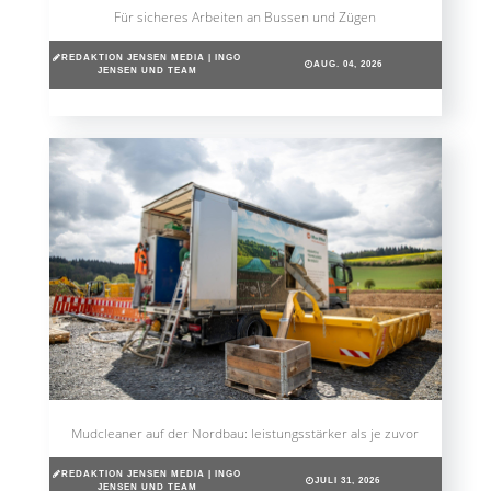
Für sicheres Arbeiten an Bussen und Zügen
REDAKTION JENSEN MEDIA | INGO
AUG. 04, 2026
JENSEN UND TEAM
Mudcleaner auf der Nordbau: leistungsstärker als je zuvor
REDAKTION JENSEN MEDIA | INGO
JULI 31, 2026
JENSEN UND TEAM