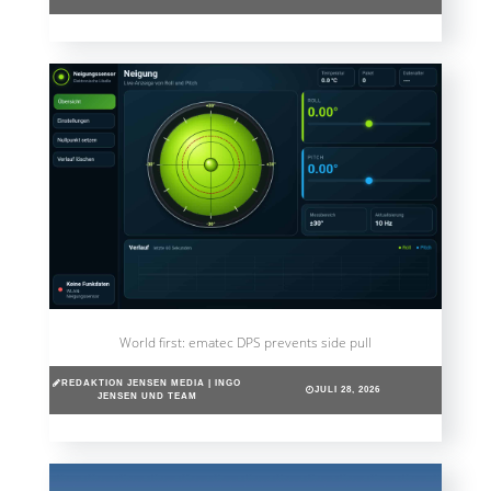
World first: ematec DPS prevents side pull
REDAKTION JENSEN MEDIA | INGO
JULI 28, 2026
JENSEN UND TEAM