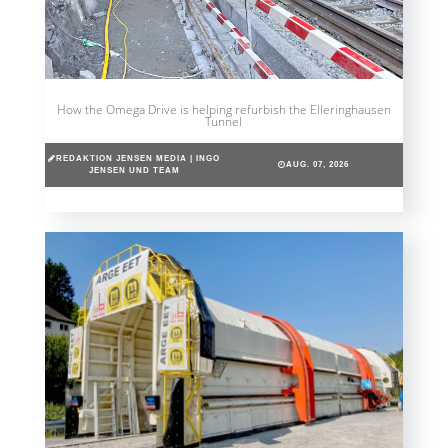
How the Omega Drive is helping refurbish the Elleringhausen
Tunnel
REDAKTION JENSEN MEDIA | INGO
AUG. 07, 2026
JENSEN UND TEAM