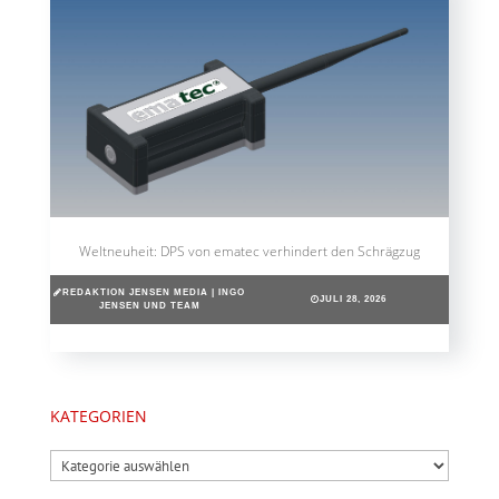
Weltneuheit: DPS von ematec verhindert den Schrägzug
REDAKTION JENSEN MEDIA | INGO
JULI 28, 2026
JENSEN UND TEAM
KATEGORIEN
Kategorien