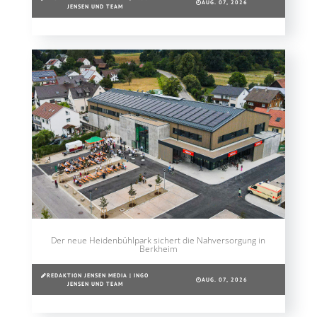
AUG. 07, 2026
JENSEN UND TEAM
Der neue Heidenbühlpark sichert die Nahversorgung in
Berkheim
REDAKTION JENSEN MEDIA | INGO
AUG. 07, 2026
JENSEN UND TEAM