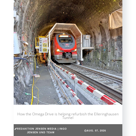
How the Omega Drive is helping refurbish the Elleringhausen
Tunnel
REDAKTION JENSEN MEDIA | INGO
AUG. 07, 2026
JENSEN UND TEAM