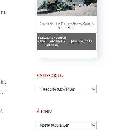
mit
Startschuss: Baustoffrecycling in
Achstetten
REDAKTION JENSEN
MEDIA | INGO JENSEN
JULI 20, 2026
UND TEAM
e
KATEGORIEN
b“,
Kategorien
al
HA
ARCHIV
Archiv