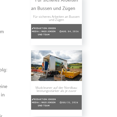
Für sicheres Arbeiten an Bussen
und Zügen
REDAKTION JENSEN
em
MEDIA | INGO JENSEN
AUG. 04, 2026
UND TEAM
olg:
eine
Mudcleaner auf der Nordbau:
leistungsstärker als je zuvor
 in
REDAKTION JENSEN
MEDIA | INGO JENSEN
JULI 31, 2026
UND TEAM
ir