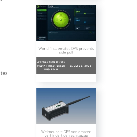
s
World first: ematec DPS prevents
side pull
REDAKTION JENSEN
MEDIA | INGO JENSEN
JULI 28, 2026
UND TEAM
htes
Weltneuheit: DPS von ematec
verhindert den Schrägzug