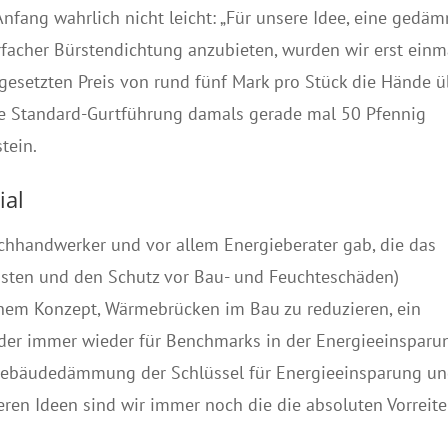
fang wahrlich nicht leicht: „Für unsere Idee, eine gedä
rfacher Bürstendichtung anzubieten, wurden wir erst einm
gesetzten Preis von rund fünf Mark pro Stück die Hände ü
e Standard-Gurtführung damals gerade mal 50 Pfennig
tein.
ial
achhandwerker und vor allem Energieberater gab, die das
osten und den Schutz vor Bau- und Feuchteschäden)
einem Konzept, Wärmebrücken im Bau zu reduzieren, ein
 der immer wieder für Benchmarks in der Energieeinsparu
e Gebäudedämmung der Schlüssel für Energieeinsparung u
en Ideen sind wir immer noch die die absoluten Vorreite