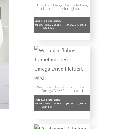
How the Omega Drive is helping
refurbish the Elleringhausen
Tunnel
REDAKTION JENSEN
MEDIA | INGO JENSEN
AUG. 07, 2026
UND TEAM
Wenn der Bahn-Tunnel mit dem
Omega Drive filettiert wird
REDAKTION JENSEN
MEDIA | INGO JENSEN
AUG. 07, 2026
UND TEAM