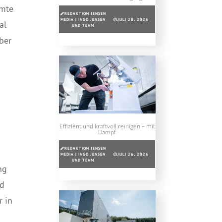
mmte
REDAKTION JENSEN
MEDIA | INGO JENSEN
JULI 28, 2026
al
UND TEAM
ber
Effizient und kraftvoll reinigen – mit
Dampf
REDAKTION JENSEN
MEDIA | INGO JENSEN
JULI 26, 2026
UND TEAM
ng
nd
r in