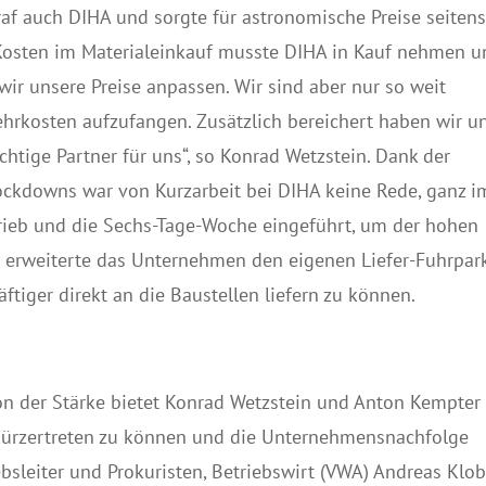
raf auch DIHA und sorgte für astronomische Preise seiten
n Kosten im Materialeinkauf musste DIHA in Kauf nehmen 
ir unsere Preise anpassen. Wir sind aber nur so weit
hrkosten aufzufangen. Zusätzlich bereichert haben wir u
chtige Partner für uns“, so Konrad Wetzstein. Dank der
ockdowns war von Kurzarbeit bei DIHA keine Rede, ganz i
rieb und die Sechs-Tage-Woche eingeführt, um der hohen
 erweiterte das Unternehmen den eigenen Liefer-Fuhrpa
tiger direkt an die Baustellen liefern zu können.
on der Stärke bietet Konrad Wetzstein und Anton Kempter
e kürzertreten zu können und die Unternehmensnachfolge
bsleiter und Prokuristen, Betriebswirt (VWA) Andreas Klo