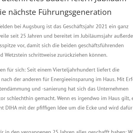
ie nächste Führungsgeneration
lden bei Augsburg ist das Geschäftsjahr 2021 ein ganz
eile seit 25 Jahren und bereitet im Jubiläumsjahr außerd
spitze vor, damit sich die beiden geschäftsführenden
d Wetzstein schrittweise zurückziehen können.
 für sich: Seit einem Vierteljahrhundert liefert die
ach der anderen für Energieeinsparung im Haus. Mit Erf
nkastendämmung und -sanierung hat sich das Unternehmen
or schlechthin gemacht. Wenn es irgendwo im Haus gilt, 
 DIHA mit der pfiffigen Idee um die Ecke und wird dafür
 wir in den vergangenen 25 Jahren alles geschafft haben: W