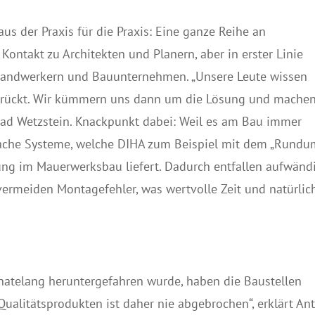
us der Praxis für die Praxis: Eine ganze Reihe an
ontakt zu Architekten und Planern, aber in erster Linie
n Handwerkern und Bauunternehmen. „Unsere Leute wissen
 drückt. Wir kümmern uns dann um die Lösung und mache
rad Wetzstein. Knackpunkt dabei: Weil es am Bau immer
nfache Systeme, welche DIHA zum Beispiel mit dem „Rundu
ng im Mauerwerksbau liefert. Dadurch entfallen aufwänd
vermeiden Montagefehler, was wertvolle Zeit und natürlic
natelang heruntergefahren wurde, haben die Baustellen
Qualitätsprodukten ist daher nie abgebrochen“, erklärt An