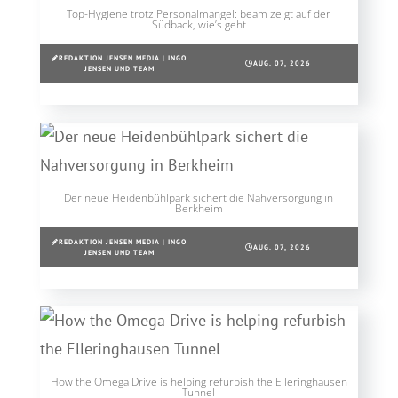
Top-Hygiene trotz Personalmangel: beam zeigt auf der
Südback, wie’s geht
REDAKTION JENSEN MEDIA | INGO
AUG. 07, 2026
JENSEN UND TEAM
Der neue Heidenbühlpark sichert die Nahversorgung in
Berkheim
REDAKTION JENSEN MEDIA | INGO
AUG. 07, 2026
JENSEN UND TEAM
How the Omega Drive is helping refurbish the Elleringhausen
Tunnel