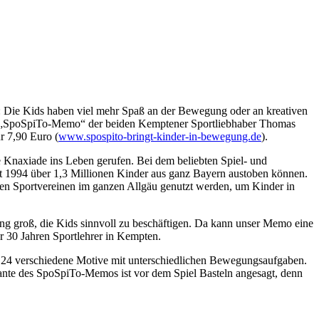
r: Die Kids haben viel mehr Spaß an der Bewegung oder an kreativen
ten „SpoSpiTo-Memo“ der beiden Kemptener Sportliebhaber Thomas
r 7,90 Euro (
www.spospito-bringt-kinder-in-bewegung.de
).
 Knaxiade ins Leben gerufen. Bei dem beliebten Spiel- und
t 1994 über 1,3 Millionen Kinder aus ganz Bayern austoben können.
len Sportvereinen im ganzen Allgäu genutzt werden, um Kinder in
ung groß, die Kids sinnvoll zu beschäftigen. Da kann unser Memo eine
r 30 Jahren Sportlehrer in Kempten.
 24 verschiedene Motive mit unterschiedlichen Bewegungsaufgaben.
ante des SpoSpiTo-Memos ist vor dem Spiel Basteln angesagt, denn