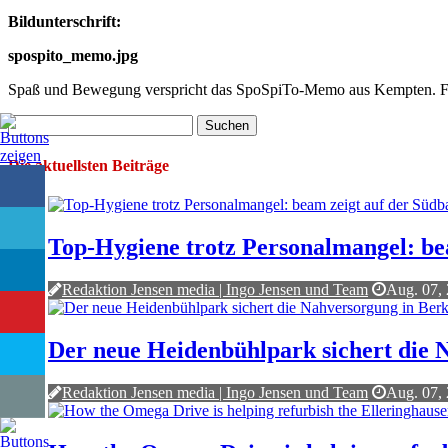
Bildunterschrift:
spospito_memo.jpg
Spaß und Bewegung verspricht das SpoSpiTo-Memo aus Kempten. Fo
Suchen
nach:
Die aktuellsten Beiträge
Top-Hygiene trotz Personalmangel: bea
Redaktion Jensen media | Ingo Jensen und Team
Aug. 07,
Der neue Heidenbühlpark sichert die
Redaktion Jensen media | Ingo Jensen und Team
Aug. 07,