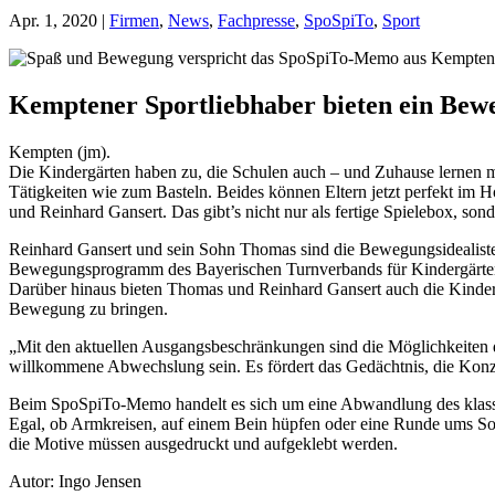
Apr. 1, 2020
|
Firmen
,
News
,
Fachpresse
,
SpoSpiTo
,
Sport
Kemptener Sportliebhaber bieten ein Be
Kempten (jm).
Die Kindergärten haben zu, die Schulen auch – und Zuhause lernen m
Tätigkeiten wie zum Basteln. Beides können Eltern jetzt perfekt i
und Reinhard Gansert. Das gibt’s nicht nur als fertige Spielebox, so
Reinhard Gansert und sein Sohn Thomas sind die Bewegungsidealisten
Bewegungsprogramm des Bayerischen Turnverbands für Kindergärten u
Darüber hinaus bieten Thomas und Reinhard Gansert auch die Kindera
Bewegung zu bringen.
„Mit den aktuellen Ausgangsbeschränkungen sind die Möglichkeiten de
willkommene Abwechslung sein. Es fördert das Gedächtnis, die Konzen
Beim SpoSpiTo-Memo handelt es sich um eine Abwandlung des klassis
Egal, ob Armkreisen, auf einem Bein hüpfen oder eine Runde ums So
die Motive müssen ausgedruckt und aufgeklebt werden.
Autor: Ingo Jensen