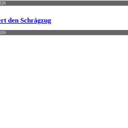
2026
ert den Schrägzug
2026