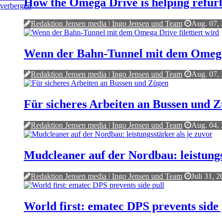
How the Omega Drive is helping refurb
Redaktion Jensen media | Ingo Jensen und Team
Aug. 07,
Wenn der Bahn-Tunnel mit dem Omega D
Redaktion Jensen media | Ingo Jensen und Team
Aug. 07,
Für sicheres Arbeiten an Bussen und 
Redaktion Jensen media | Ingo Jensen und Team
Aug. 04,
Mudcleaner auf der Nordbau: leistungs
Redaktion Jensen media | Ingo Jensen und Team
Juli 31, 
World first: ematec DPS prevents side 