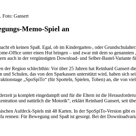
wegungs-Memo-Spiel an
acht eh keinen Spaß. Egal, ob im Kindergarten-, oder Grundschulalte
m Home-Office unter einen Hut bringen – und zwar mit dem so genann
ndern auch in der vergünstigten Download- und Selber-Bastel-Variante fü
 der Region schlechthin: Vor über 25 Jahren hat Reinhard Gansert die
nd Schulen, das von den Sparkassen unterstützt wird, haben sich sei
ktionstage „SpoSpiTo“ (für Sporteln, Spielen, Toben) an, die von vie
rzeit ja komplett eingedampft und für die Eltern ist die Herausforder
tration und natürlich die Motorik“, erklärt Reinhard Gansert, seit übe
chen Aufdeck-Spiels mit 48 Karten. In der SpoSpiTo-Version gibt es
fa rennen: Für Bewegung und Spaß ist gesorgt. Bei der Downloadvari