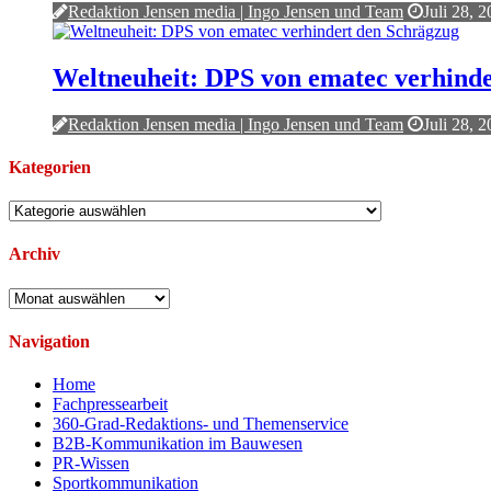
Redaktion Jensen media | Ingo Jensen und Team
Juli 28, 
Weltneuheit: DPS von ematec verhind
Redaktion Jensen media | Ingo Jensen und Team
Juli 28, 
Kategorien
Kategorien
Archiv
Archiv
Navigation
Home
Fachpressearbeit
360-Grad-Redaktions- und Themenservice
B2B-Kommunikation im Bauwesen
PR-Wissen
Sportkommunikation