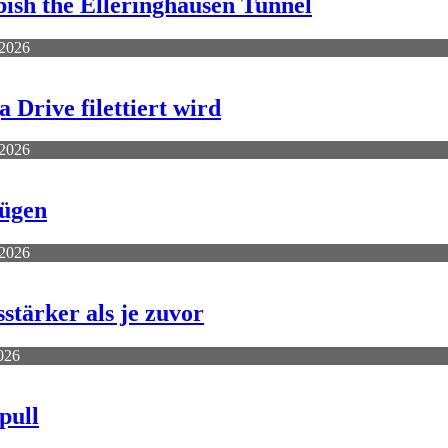
ish the Elleringhausen Tunnel
 2026
rive filettiert wird
 2026
Zügen
 2026
stärker als je zuvor
2026
pull