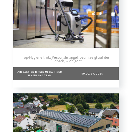
Top-Hygiene trotz Personalmangel: beam zeigt auf der
Südback, wie’s geht
REDAKTION JENSEN MEDIA | INGO
AUG. 07, 2026
JENSEN UND TEAM