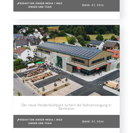
REDAKTION JENSEN MEDIA | INGO
AUG. 07, 2026
JENSEN UND TEAM
Der neue Heidenbühlpark sichert die Nahversorgung in
Berkheim
REDAKTION JENSEN MEDIA | INGO
AUG. 07, 2026
JENSEN UND TEAM