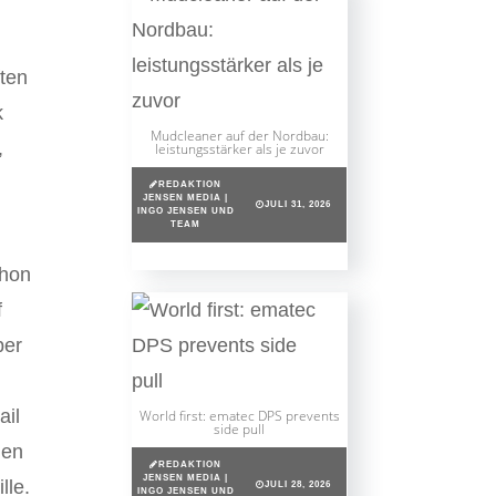
ften
k
Mudcleaner auf der Nordbau:
,
leistungsstärker als je zuvor
REDAKTION
JENSEN MEDIA |
JULI 31, 2026
INGO JENSEN UND
TEAM
chon
f
ber
ail
World first: ematec DPS prevents
side pull
hen
REDAKTION
JENSEN MEDIA |
lle.
JULI 28, 2026
INGO JENSEN UND