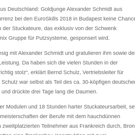
us Deutschland: Goldjunge Alexander Schmidt aus
rrenz bei den EuroSkills 2018 in Budapest keine Chanc
am der Stuckateure, das exklusiv von der Schwenk
ix Gruppe für Putzsysteme, gesponsert wird.
esig mit Alexander Schmidt und gratulieren ihm sowie d
eistung. Da haben sich die vielen Stunden in der
chtig stolz“, erklärt Bernd Schulz, Vertriebsleiter für
Schulz war selbst als Teil des ca. 30-köpfigen deutsche
 und drückte drei Tage lang die Daumen.
er Modulen und 18 Stunden harter Stuckateursarbeit, se
ameisterschaften der Berufe mit dem hauchdünnen
zweitplatzierten Teilnehmer aus Frankreich durch, Bro