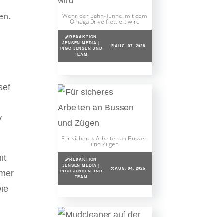
en.
Wenn der Bahn-Tunnel mit dem
Omega Drive filettiert wird
REDAKTION
JENSEN MEDIA |
AUG. 07, 2026
INGO JENSEN UND
TEAM
sef
v
Für sicheres Arbeiten an Bussen
und Zügen
it
REDAKTION
JENSEN MEDIA |
AUG. 04, 2026
mmer
INGO JENSEN UND
TEAM
Die