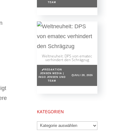
TEAM
in
Weltneuheit: DPS von ematec
verhindert den Schrägzug
REDAKTION
JENSEN MEDIA |
JULI 28, 2026
INGO JENSEN UND
TEAM
igt
ere
KATEGORIEN
Kategorien