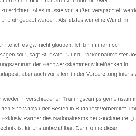
atten eine Trockenbau-Konstruktion mit zwei
 zu errichten. Alles musste von außen verspachtelt werd
t und eingebaut werden. Als letztes war eine Wand im
onnte ich es gar nicht glauben. Ich bin immer noch
h sagen soll“, sagt Stuckateur- und Trockenbaumeister Jo
ldungszentrum der Handwerkskammer Mittelfranken in
dapest, aber auch vor allem in der Vorbereitung intensi
mer wieder in verschiedenen Trainingscamps gemeinsam m
f den Show-down der Besten in Budapest vorbereitet. I
 Exklusiv-Partner des Nationalteams der Stuckateure. „
echnik ist für uns unbezahlbar. Denn ohne diese