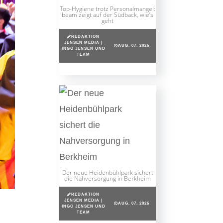
Top-Hygiene trotz Personalmangel:
beam zeigt auf der Südback, wie’s
geht
REDAKTION
JENSEN MEDIA |
AUG. 07, 2026
INGO JENSEN UND
TEAM
Der neue Heidenbühlpark sichert
die Nahversorgung in Berkheim
REDAKTION
JENSEN MEDIA |
AUG. 07, 2026
INGO JENSEN UND
TEAM