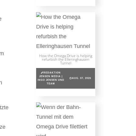
e
em
How the Omega Drive is helping
refurbish the Elleringhausen
Tunnel
REDAKTION
JENSEN MEDIA |
AUG. 07, 2026
INGO JENSEN UND
n
TEAM
tzte
nze