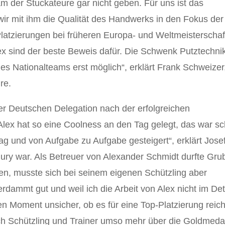
m der Stuckateure gar nicht geben. Für uns ist das
wir mit ihm die Qualität des Handwerks in den Fokus der
Platzierungen bei früheren Europa- und Weltmeisterscha
Alex sind der beste Beweis dafür. Die Schwenk Putztechni
des Nationalteams erst möglich“, erklärt Frank Schweizer
re.
er Deutschen Delegation nach der erfolgreichen
lex hat so eine Coolness an den Tag gelegt, das war s
ag und von Aufgabe zu Aufgabe gesteigert“, erklärt Jose
 Jury war. Als Betreuer von Alexander Schmidt durfte Gru
en, musste sich bei seinem eigenen Schützling aber
rdammt gut und weil ich die Arbeit von Alex nicht im Det
ten Moment unsicher, ob es für eine Top-Platzierung reic
ch Schützling und Trainer umso mehr über die Goldmedai