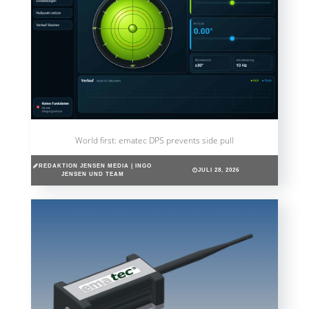
World first: ematec DPS prevents side pull
REDAKTION JENSEN MEDIA | INGO
JULI 28, 2026
JENSEN UND TEAM