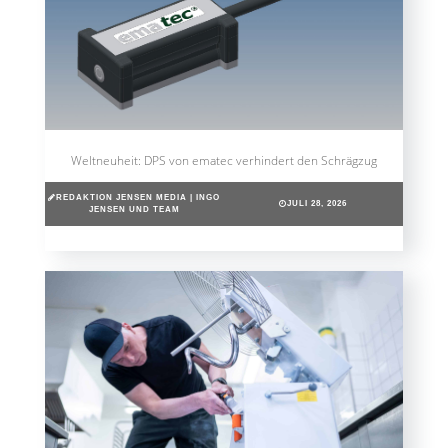
Weltneuheit: DPS von ematec verhindert den Schrägzug
REDAKTION JENSEN MEDIA | INGO
JULI 28, 2026
JENSEN UND TEAM