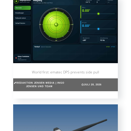
World first: ematec DPS prevents side pull
REDAKTION JENSEN MEDIA | INGO
JULI 28, 2026
JENSEN UND TEAM