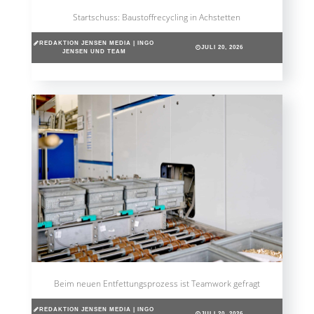
Startschuss: Baustoffrecycling in Achstetten
REDAKTION JENSEN MEDIA | INGO
JULI 20, 2026
JENSEN UND TEAM
Beim neuen Entfettungsprozess ist Teamwork gefragt
REDAKTION JENSEN MEDIA | INGO
JULI 20, 2026