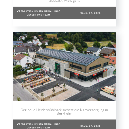
Südback, wie’s geht
REDAKTION JENSEN MEDIA | INGO
AUG. 07, 2026
JENSEN UND TEAM
Der neue Heidenbühlpark sichert die Nahversorgung in
Berkheim
REDAKTION JENSEN MEDIA | INGO
AUG. 07, 2026
JENSEN UND TEAM