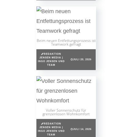
Beim neuen Entfettungsprozess ist
Teamwork gefragt
REDAKTION
JENSEN MEDIA |
JULI 20, 2026
INGO JENSEN UND
TEAM
Voller Sonnenschutz für
grenzenlosen Wohnkomfort
REDAKTION
JENSEN MEDIA |
JULI 14, 2026
INGO JENSEN UND
TEAM