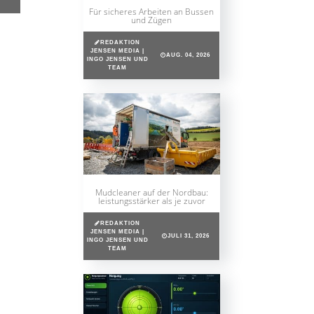
Für sicheres Arbeiten an Bussen
und Zügen
REDAKTION
JENSEN MEDIA |
AUG. 04, 2026
INGO JENSEN UND
TEAM
Mudcleaner auf der Nordbau:
leistungsstärker als je zuvor
REDAKTION
JENSEN MEDIA |
JULI 31, 2026
INGO JENSEN UND
TEAM