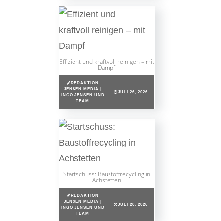
Effizient und kraftvoll reinigen – mit
Dampf
REDAKTION
JENSEN MEDIA |
JULI 26, 2026
INGO JENSEN UND
TEAM
Startschuss: Baustoffrecycling in
Achstetten
REDAKTION
JENSEN MEDIA |
JULI 20, 2026
INGO JENSEN UND
TEAM