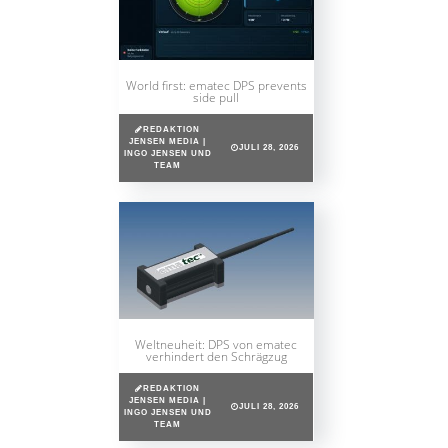
World first: ematec DPS prevents
side pull
REDAKTION
JENSEN MEDIA |
JULI 28, 2026
INGO JENSEN UND
TEAM
Weltneuheit: DPS von ematec
verhindert den Schrägzug
REDAKTION
JENSEN MEDIA |
JULI 28, 2026
INGO JENSEN UND
TEAM