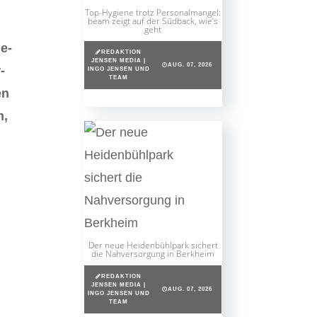
Top-Hygiene trotz Personalmangel:
beam zeigt auf der Südback, wie’s
geht
e-
REDAKTION
JENSEN MEDIA |
AUG. 07, 2026
-
INGO JENSEN UND
TEAM
en
n,
Der neue Heidenbühlpark sichert
die Nahversorgung in Berkheim
REDAKTION
JENSEN MEDIA |
AUG. 07, 2026
INGO JENSEN UND
TEAM