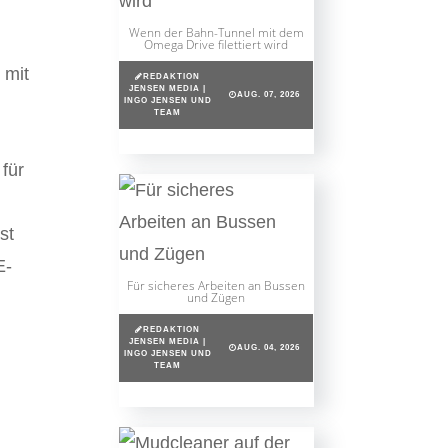
Wenn der Bahn-Tunnel mit dem
Omega Drive filettiert wird
 mit
REDAKTION
JENSEN MEDIA |
AUG. 07, 2026
INGO JENSEN UND
TEAM
für
st
E-
Für sicheres Arbeiten an Bussen
und Zügen
REDAKTION
JENSEN MEDIA |
AUG. 04, 2026
INGO JENSEN UND
TEAM