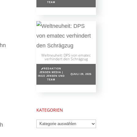
TEAM
ihn
Weltneuheit: DPS von ematec
verhindert den Schrägzug
REDAKTION
JENSEN MEDIA |
JULI 28, 2026
INGO JENSEN UND
TEAM
KATEGORIEN
Kategorien
ch