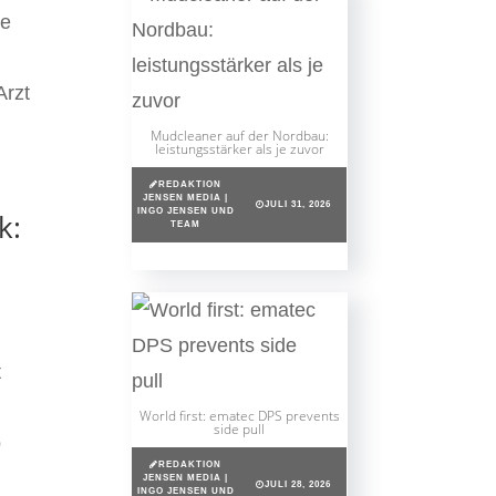
ie
Arzt
Mudcleaner auf der Nordbau:
leistungsstärker als je zuvor
REDAKTION
JENSEN MEDIA |
JULI 31, 2026
INGO JENSEN UND
k:
TEAM
t
World first: ematec DPS prevents
side pull
o
REDAKTION
JENSEN MEDIA |
JULI 28, 2026
INGO JENSEN UND