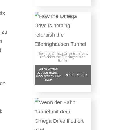
sis
 zu
in
d
How the Omega Drive is helping
refurbish the Elleringhausen
Tunnel
REDAKTION
JENSEN MEDIA |
AUG. 07, 2026
INGO JENSEN UND
TEAM
von
ik