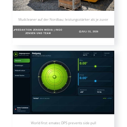
Mudcleaner auf der Nordbau: leistungsstärker als je zuvor
REDAKTION JENSEN MEDIA | INGO
JULI 31, 2026
JENSEN UND TEAM
World first: ematec DPS prevents side pull